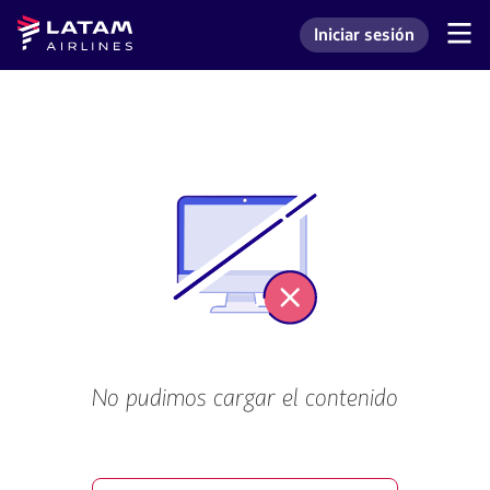
Saltar
Saltar al
Latam
Iniciar sesión
al
contenido
Navegación
Ingresar a mi cuenta L
Airlines
de
menú.
principal.
secciones
de
usuario.
No pudimos cargar el contenido