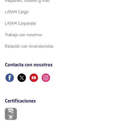
Paquetes, hoteles y más
LATAM Cargo
LATAM Corporate
Trabaja con nosotros
Relación con inversionistas
Contacta con nosotros
Facebook
Twitter
Youtube
Instagram
Certificaciones
El
enlace
se
abrirá
en