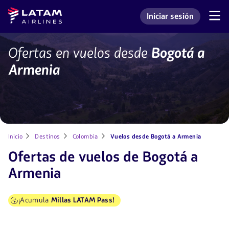
Saltar
Saltar al
Latam
Iniciar sesión
al
contenido
Navegación
Ingresar a mi cuenta L
Airlines
de
menú.
principal.
secciones
de
vuelos
Ofertas en vuelos desde
Bogotá a
usuario.
de
Armenia
Bogotá
a
Armenia
Inicio
Destinos
Colombia
Vuelos desde Bogotá a Armenia
Ofertas de vuelos de Bogotá a
Armenia
¡Acumula
Millas LATAM Pass!