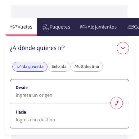
Vuelos
Paquetes
Alojamientos
Ca
¿A dónde quieres ir?
Ida y vuelta
Solo ida
Multidestino
Desde
1580
opciones
Hacia
disponibles.
Usa
las
1580
teclas
opciones