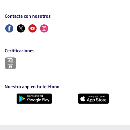
Contacta con nosotros
Facebook
Twitter
Youtube
Instagram
Certificaciones
El
enlace
se
abrirá
en
nueva
Nuestra app en tu teléfono
pestaña.
Descárgala
Descárgala
desde
desde
Google
AppStore
Play