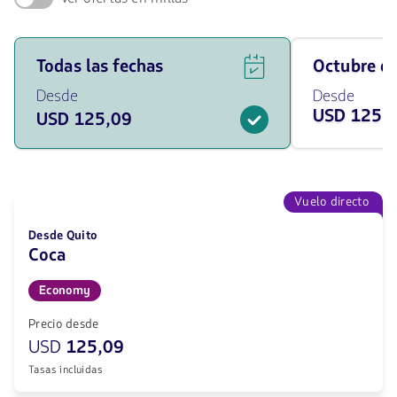
Ver
Viaja
Todas las fechas
octubre 
ofertas
en
de
octubre
Desde
Desde
vuelos
de
USD 125,
USD 125,09
para
2026
todas
desde
las
125.09
fechas
USD
desde
125.09
Vuelo directo
USD.
Desde Quito
Coca
Economy
Precio desde
USD
125,09
Tasas incluidas