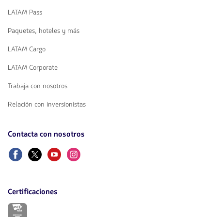
LATAM Pass
Paquetes, hoteles y más
LATAM Cargo
LATAM Corporate
Trabaja con nosotros
Relación con inversionistas
Contacta con nosotros
Facebook
Twitter
Youtube
Instagram
Certificaciones
El
enlace