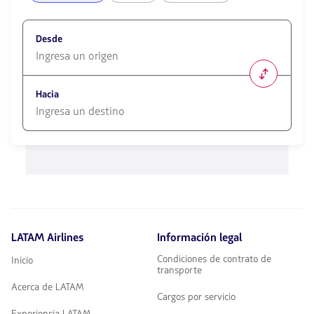
Desde
1580
opciones
Hacia
disponibles.
Usa
las
1580
teclas
opciones
de
disponibles.
flechas
Usa
para
las
navegar
teclas
de
flechas
LATAM Airlines
Información legal
para
navegar
Condiciones de contrato de
Inicio
transporte
Acerca de LATAM
Cargos por servicio
Experiencia LATAM