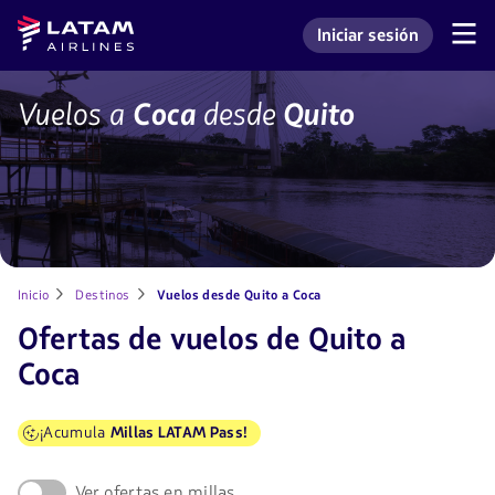
Saltar
Saltar al
Latam
Iniciar sesión
al
contenido
Navegación
Ingresar a mi cuenta L
Airlines
de
menú.
principal.
secciones
de
UIO-
Vuelos a
Coca
desde
Quito
usuario.
OCC
Inicio
Destinos
Vuelos desde Quito a Coca
Ofertas de vuelos de Quito a
Coca
¡Acumula
Millas LATAM Pass!
Ver ofertas en millas