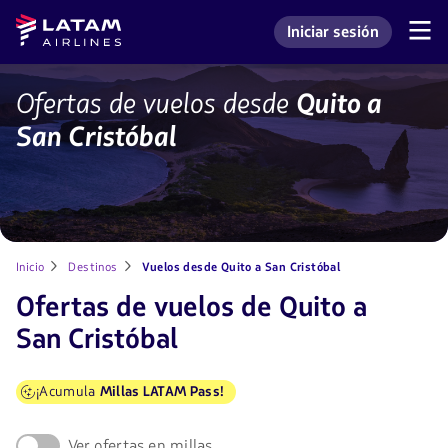
Saltar
Saltar al
Latam
Iniciar sesión
al
contenido
Navegación
Ingresar a mi cuenta L
Airlines
de
menú.
principal.
secciones
de
Vuelos
Ofertas de vuelos desde
Quito a
usuario.
desde
San Cristóbal
Quito
a
San
Cristóbal
con
LATAM
Inicio
Destinos
Vuelos desde Quito a San Cristóbal
Ofertas de vuelos de Quito a
San Cristóbal
¡Acumula
Millas LATAM Pass!
Ver ofertas en millas