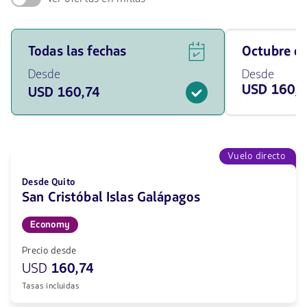
Ver
Viaja
Todas las fechas
octubre 
ofertas
en
de
octubre
Desde
Desde
vuelos
de
USD 160,7
USD 160,74
para
2026
todas
desde
las
160.74
fechas
USD
desde
160.74
Vuelo directo
USD.
Desde Quito
San Cristóbal Islas Galápagos
Economy
Precio desde
USD
160,74
Tasas incluidas