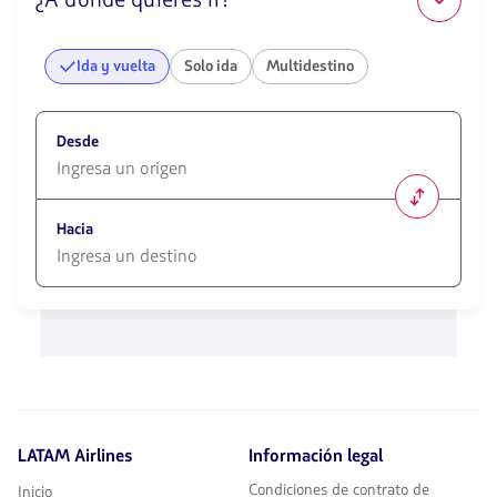
Ida y vuelta
Solo ida
Multidestino
Desde
1580
opciones
Hacia
disponibles.
Usa
las
1580
teclas
opciones
de
disponibles.
flechas
Usa
para
las
navegar
teclas
de
flechas
LATAM Airlines
Información legal
para
navegar
Condiciones de contrato de
Inicio