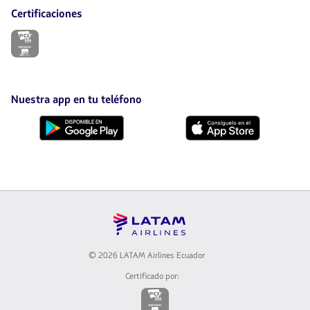
Certificaciones
El
enlace
se
abrirá
en
nueva
Nuestra app en tu teléfono
pestaña.
Descárgala
Descárgala
desde
desde
Google
AppStore
Play
© 2026 LATAM Airlines Ecuador
Certificado por:
El
enlace