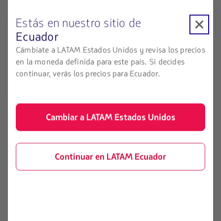
Estás en nuestro sitio de
Ecuador
Reproducir
Cámbiate a LATAM Estados Unidos y revisa los precios
video.
en la moneda definida para este país. Si decides
continuar, verás los precios para Ecuador.
Cambiar a LATAM Estados Unidos
Ver cartelera
Continuar en LATAM Ecuador
¿Te ayudó esta información?