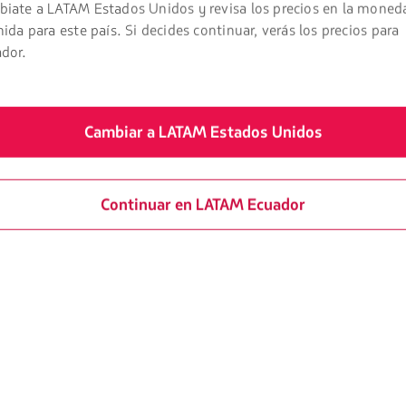
iate a LATAM Estados Unidos y revisa los precios en la moned
nida para este país. Si decides continuar, verás los precios para
dor.
Solicita asistencia
Comunícate con nosotros a tr
Cambiar a LATAM Estados Unidos
Contáctanos
Continuar en LATAM Ecuador