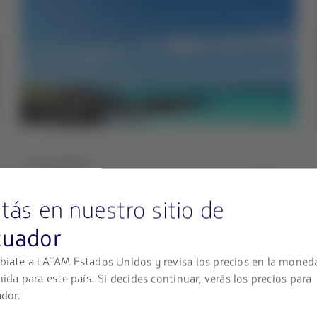
Ecuador
tás en nuestro sitio de
cuador
iate a LATAM Estados Unidos y revisa los precios en la moned
nida para este país. Si decides continuar, verás los precios para
dor.