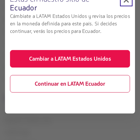
Ecuador
Check-in
Términos de uso
Cámbiate a LATAM Estados Unidos y revisa los precios
Destinos
Conoce tus derechos
en la moneda definida para este país. Si decides
continuar, verás los precios para Ecuador.
LATAM Wallet
Reorganización financiera /
Capítulo 11
Crea tu cuenta
Centro de ayuda
Cambiar a LATAM Estados Unidos
Sala de prensa
Sostenibilidad
Continuar en LATAM Ecuador
Portales asociados
LATAM Pass
Paquetes, hoteles y más
LATAM Cargo