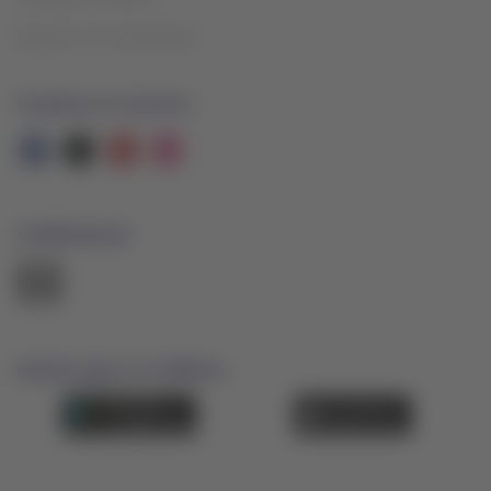
Relación con inversionistas
Contacta con nosotros
Facebook
Twitter
Youtube
Instagram
Certificaciones
El
enlace
se
abrirá
en
nueva
Nuestra app en tu teléfono
pestaña.
Descárgala
Descárgala
desde
desde
Google
AppStore
Play