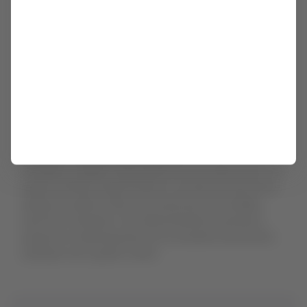
ambientes.
Kohola Reef Restaurant & Social Club
es
perfecto para probar hamburguesas, sushi y
sándwiches, mientras que
Whakawaiwai Eats
es el
espacio ideal para
quienes buscan pizzas y ensaladas
.
Para un ambiente más popular, en
The Feasting Frog
encontrarás
bebidas y snacks
refrescantes. Puedes
comprar tus entradas para el parque en el sitio web de
Universal, a partir de $120 USD por día.
Orlando es un fascinante destino
que encanta por la
variedad y calidad sorprendente de sus atracciones. Un
espacio donde el aburrimiento no existe, ya sea en los
parques acuáticos llenos de aventuras, las variadas
opciones culinarias o los deslumbrantes escenarios,
porque la ciudad apuesta en la constante reinvención.
¡Siempre vas a querer volver!