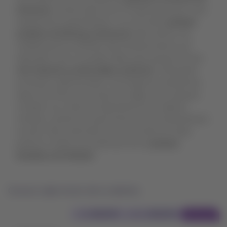
aventuras
, donde cada rincón te espera para que vivas
experiencias sorprendentes. Los conocidos
parques
acuáticos de Disney y Universal
están hechos a la
medida para los amantes del entretenimiento y la
adrenalina, que no pueden faltar para quienes buscan
vivir intensas y memorables aventuras
. Ofreciendo
escenarios espectaculares, tecnología que desafía las
leyes de la física y un toque de magia, estos parques
cumplen con creces las expectativas de cualquier
visitante. ¿Estás listo para entrar en este extraordinario
mundo? ¡Ven y descubre por qué turistas de todas
partes lo visitan y se enamoran de los
parques
temáticos de Orlando
!
Conoce cada rincón de tu destino
Ver
ida
16/10/26
- vuelta
26/10/26
55% dcto.
vuelos
para