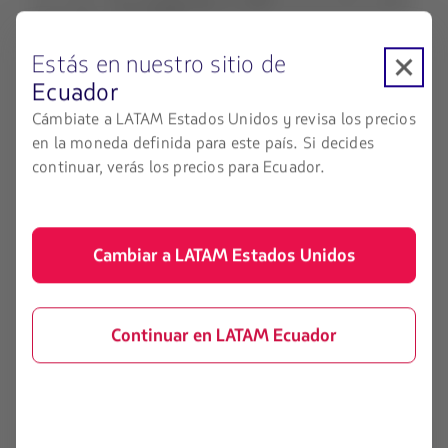
innovador.
Fue inaugurado en 2017
; por lo tanto,
es el
más nuevo de Orlando
, llamando la atención por su
delicada riqueza de detalles y referencias culturales.
Estás en nuestro sitio de
Fue inspirado en las leyendas mitológicas de las islas
Ecuador
del Océano Pacífico, ofreciendo cuatro áreas tropicales
Cámbiate a LATAM Estados Unidos y revisa los precios
exuberantes además de
21 atracciones diferentes.
en la moneda definida para este país. Si decides
continuar, verás los precios para Ecuador.
El volcán
Krakatau
, que
domina el paisaje
durante el
día y se transforma en un increíble
espectáculo
iluminado por la noche
, es el punto emblemático del
parque. En su interior encontrarás la entretenida
Cambiar a LATAM Estados Unidos
Krakatau Aqua Coaster
,
una montaña rusa acuática
que combina movimientos suaves con algunas caídas,
donde toda la familia
encontrará diversión
Continuar en LATAM Ecuador
garantizada.