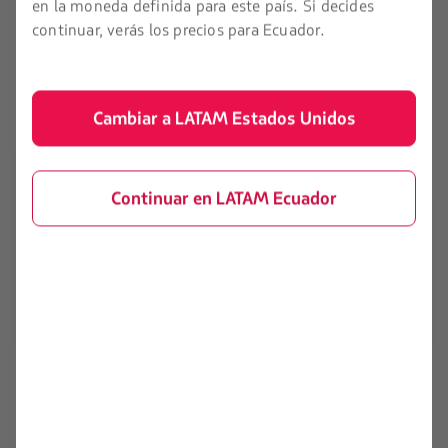
ceremonias religiosas y festividades como el
Inti
en la moneda definida para este país. Si decides
Raymi
, que aún se celebra cada 24 de junio.
continuar, verás los precios para Ecuador.
Cambiar a LATAM Estados Unidos
Continuar en LATAM Ecuador
4. Puka Pukara: la fortaleza roja