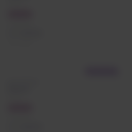
Maceio
Economy
Precio desde
EUR
107,53
Tasas incluidas
Vuelo directo
Desde São Paulo
Maceió
Maceio
Economy
Precio desde
EUR
107,53