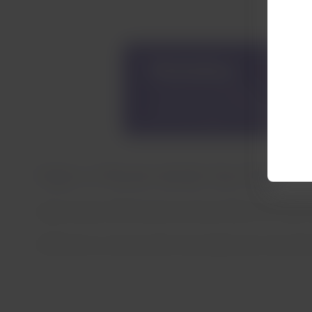
Viajar a Maceio desde Sao Paulo
Vuela a Maceio (MCZ) desde Sao Paulo (SAO) con LATAM, y 
LATAM tiene una de las redes más amplias para volar dentr