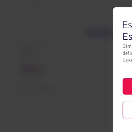
Tasas incluidas
Es
E
Vuelo con conexión
Desde São Paulo
Cámb
Maceió
defi
Maceio
Esp
Economy
Precio desde
EUR
144,53
Tasas incluidas