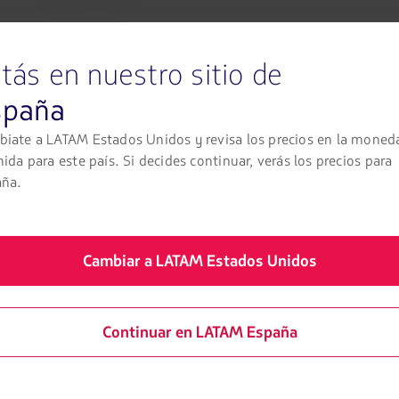
Tasas incluidas
tás en nuestro sitio de
spaña
Vuelo con conexión
Desde São Paulo
iate a LATAM Estados Unidos y revisa los precios en la moned
Maceió
nida para este país. Si decides continuar, verás los precios para
Maceio
aña.
Economy
Precio desde
Cambiar a LATAM Estados Unidos
EUR
144,53
Tasas incluidas
Continuar en LATAM España
Términos y condiciones generales