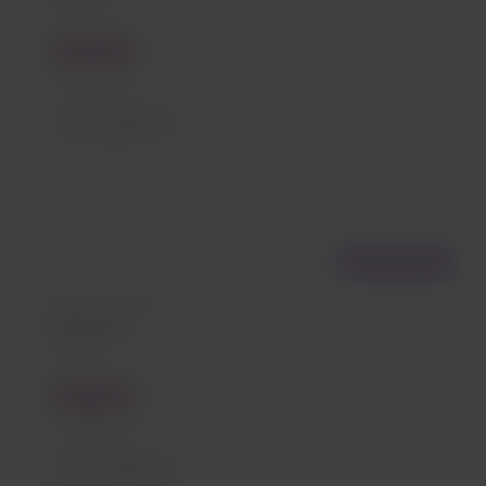
Maceio
Economy
Precio desde
EUR
107,53
Tasas incluidas
Vuelo directo
Desde São Paulo
Maceió
Maceio
Economy
Precio desde
EUR
107,53