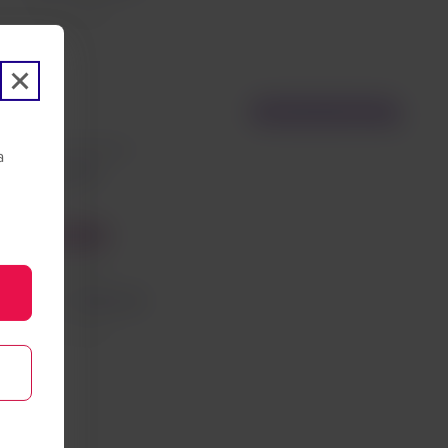
Tasas incluidas
Vuelo con conexión
Desde São Paulo
a
Maceió
Maceio
Economy
Precio desde
EUR
144,53
Tasas incluidas