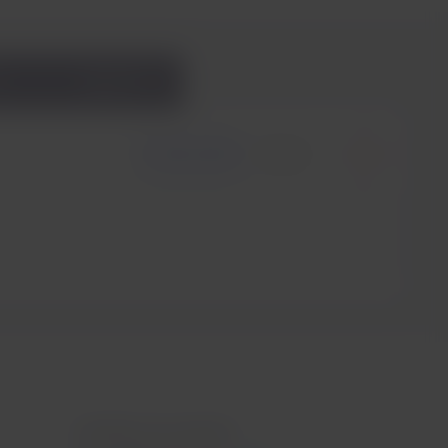
e
eSIM
Ida y vuelta
Solo ida
Contacta con nosotros