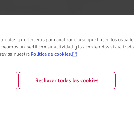
para
navegar
el contrato de transporte
LATAM Pass
ivacidad
LATAM Cargo
rivacidad
Staff Travel
propias y de terceros para analizar el uso que hacen los usuario
ndiciones generales
Trabaja con nosotros
amos un perfil con su actividad y los contenidos visualizado
 cookies
Relación con inversionistas
 revisa nuestra
Política de cookies.
LATAM Trade (Portal Agencias de Viaje
n financiera / Capítulo 11
Rechazar todas las cookies
e slots Sao Paulo (GRU)
como pasajero
enerales de la compra online
asajeros con movilidad reducida