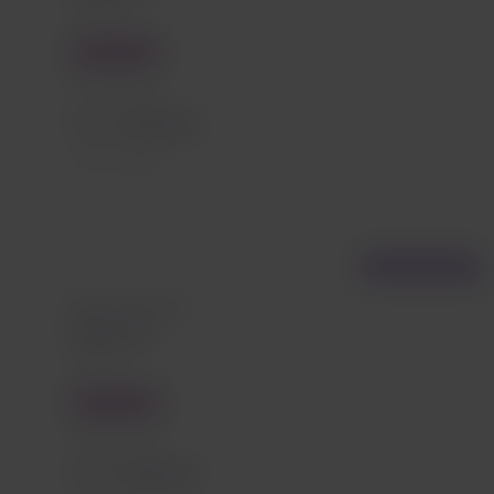
Maceio
Economy
Precio desde
EUR
107,53
Tasas incluidas
Vuelo directo
Desde São Paulo
Maceió
Maceio
Economy
Precio desde
EUR
107,53