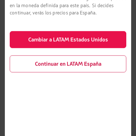
en la moneda definida para este país. Si decides
continuar, verás los precios para España.
LATAM Airlines
Información legal
Cambiar a LATAM Estados Unidos
Condiciones del contrato de
Acerca de LATAM
transporte
Experiencia LATAM
Política de privacidad
Continuar en LATAM España
Prepara tu viaje
Seguridad y privacidad
Mis viajes
Términos y condiciones
generales
Estado de vuelo
Política sobre cookies
Check-in
Aviso legal
Destinos
Reorganización financiera /
LATAM Wallet
Capítulo 11