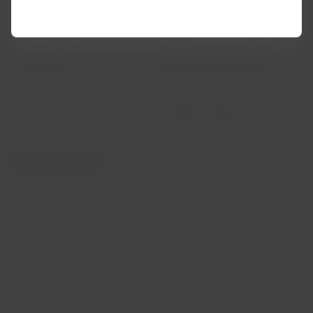
Crea tu cuenta
Intercambio de slots Sao Paulo
(GRU)
Centro de ayuda
Mis derechos como pasajero
Sala de prensa
Condiciones generales de la
compra online
Sostenibilidad
Información pasajeros con
movilidad reducida
Portales asociados
LATAM Pass
LATAM Cargo
Staff Travel
Trabaja con nosotros
Relación con inversionistas