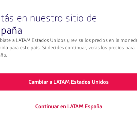
tás en nuestro sitio de
spaña
Asunción donde podrás conocer:
iate a LATAM Estados Unidos y revisa los precios en la moned
nida para este país. Si decides continuar, verás los precios para
aña.
ionante
Cambiar a LATAM Estados Unidos
 del Iguazú
son una excursión imperdible desde Paraguay. Este es
Continuar en LATAM España
eptiembre
, cuando el clima es más templado y agradable para reco
 festivales culturales)