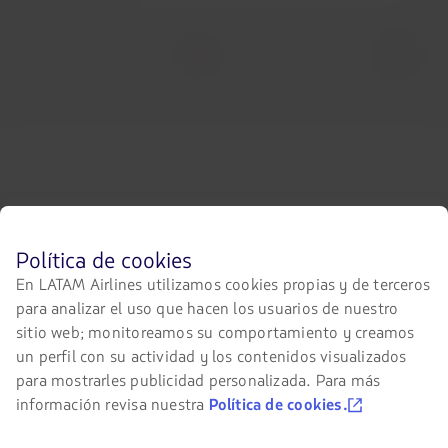
Elemento
número
1
de
3
LATAM Airlines
Información legal
Antes
Política de cookies
de
En LATAM Airlines utilizamos cookies propias y de terceros
Condiciones del contrato de
Acerca de LATAM
navegar
transporte
para analizar el uso que hacen los usuarios de nuestro
en
Experiencia LATAM
el
sitio web; monitoreamos su comportamiento y creamos
Política de privacidad
sitio
un perfil con su actividad y los contenidos visualizados
Prepara tu viaje
de
Seguridad y privacidad
para mostrarles publicidad personalizada. Para más
LATAM
debes
Mis viajes
información revisa nuestra
Política de cookies.
Términos y condiciones
conocer
generales
y
Estado de vuelo