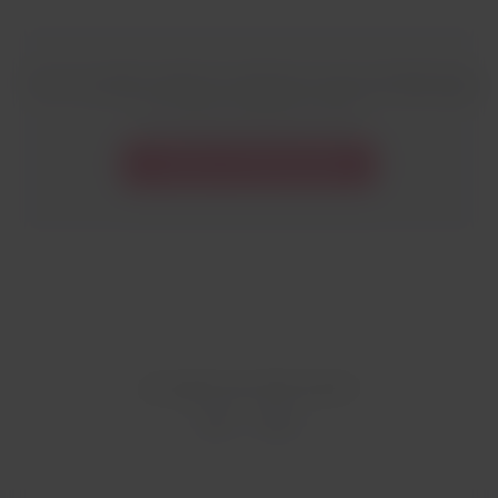
También
podrás realizar la solicitud a través de WhatsApp
con nuestro asistente virtual.
Solicitar vía WhatsApp
¿Te ayudó esta información?
Sí
No