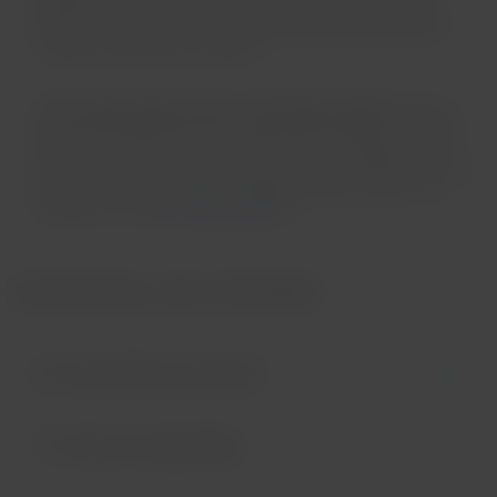
diabetes (cambios de glucosa en la sangre), epilepsia
(convulsiones) o taquicardia (cambios en la frecuencia
cardíaca y la presión arterial).
-Para viajes desde, hacia o vía Estados Unidos
el perro
de servicio debe estar entrenado para trabajar o realizar
labores de asistencia a una persona con discapacidad o
condición: física, sensorial, psiquiátrica, intelectual u otra
discapacidad o condición mental. Puedes revisar más
detalles en el
sitio oficial del DOT
.
Documentación y rutas no disponibles:
Documentos necesarios
Rutas no disponibles