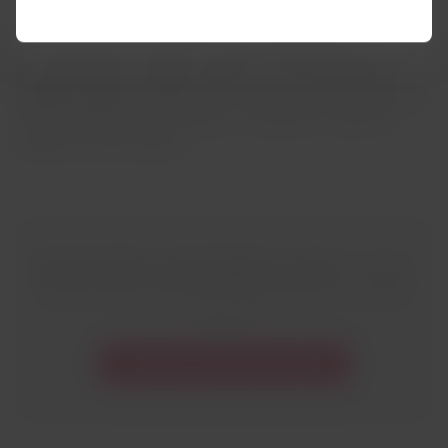
El día de tu vuelo,
se realizará una revisión de la
documentación de viaje en el counter del aeropuerto, como
los certificados de salud, médicos y de entrenamiento
oficiales, según sea el caso.
No se permitirá el embarque de
ningún animal de servicio que no cumpla con todos los
requisitos mencionados.
Busca el número correspondiente a tu país
en nuestro
Contact Center y reserva el transporte de tu Animal de
Servicio.
Solicitar vía Contact Center