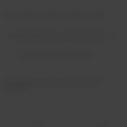
Requisitos y condiciones especiales según destino:
Todos los destinos excepto Estados Unidos
Viajes desde y hacia Estados Unidos
Reglamentación en todos nuestros vuelos y en el
aeropuerto: