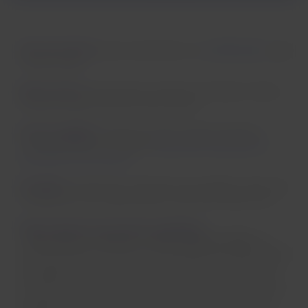
Tipo de animal:
perros entrenados con
certificación
según
ruta de viaje
.
Edad mínima:
16 semanas, excepto en Estados Unidos,
donde la edad mínima es de 6 meses.
Vuelos elegibles:
todas las rutas, excepto donde la
normativa local lo restrinja.
Revisa las rutas que no
permiten este servicio.
Cantidad:
se permite un (1) perro por pasajero, salvo que
la legislación del origen/destino permita excepciones.
Tipos de perros de servicio aceptados:
-Para todos los destinos menos Estados Unidos
se
permiten perros de servicio entrenados para desempeñar
las siguientes funciones: perros guía para personas con
discapacidad visual o auditiva, perro de asistencia con
función de contrapeso para personas con problemas de
equilibrio, perros de alerta médica para personas con