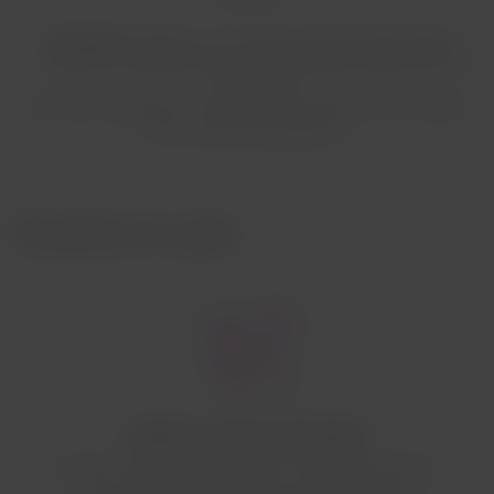
Colombia
: Pasajeros con vuelos internacionales deben
tener en cuenta que en caso de aplicarse devolución de
impuestos,
esta será realizada en el check in del aeropuerto de origen
de su vuelo internacional.
Durante el vuelo
Mantén tu cinturón abrochado
Ocupa tu asiento asignado y no te levantes de él si