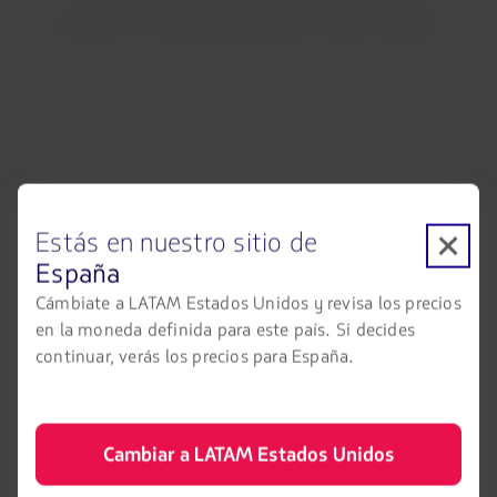
no es necesario. Además, te recomendamos
mantener tu cinturón abrochado en todo momento.
Estás en nuestro sitio de
España
Cámbiate a LATAM Estados Unidos y revisa los precios
Uso de mascarillas
en la moneda definida para este país. Si decides
Te solicitamos llevar una mascarilla contigo siempre.
continuar, verás los precios para España.
En la puerta de embarque y antes del despegue, te
informaremos si su uso es obligatorio u opcional**
Conoce más
Cambiar a LATAM Estados Unidos