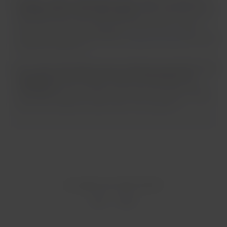
Si tienes vuelos desde Nueva York (JFK) con destino a
Santiago (SCL) o Sao Paulo (GRU)
, ahorra tiempo y evita
filas en el control de seguridad del Aeropuerto John F.
Kennedy (Terminal 4). Ingresa los datos de tu vuelo,
revisa los horarios disponibles y
reserva tu hora
de forma
totalmente gratuita.
Si tu vuelo sale desde Caracas, deberás presentarte en el
aeropuerto con al menos 3 horas y 30 minutos de
anticipación.
Esto se debe a que, por disposición de la
autoridad local, los counters de check-in cierran 2 horas
antes de la salida de cada vuelo, sin excepción.
¿Te ayudó esta información?
Sí
No