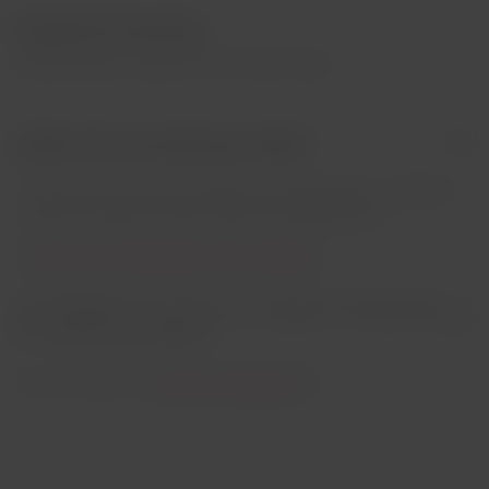
Preguntas frecuentes
Relacionadas a requerimientos para viajar.
¿Debo estar vacunado para viajar?
Hay restricciones de entrada que cada gobierno establece
para los viajeros y estas varían constantemente.
Conoce las restricciones de tu destino
¿Es obligatorio contar con un seguro de viaje para
un vuelo al extranjero?
Conoce más en el:
Centro de Ayuda