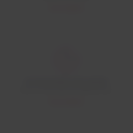
Revisa el detalle
Hora de presentación vuelos nacionales
Entre 2 y 3 horas antes de la salida del vuelo.
Revisa el detalle