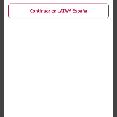
Continuar en LATAM España
Sigue nuestras instrucciones
Coopera con la tripulación. Es esencial para la
seguridad de todos.
Al llegar a destino