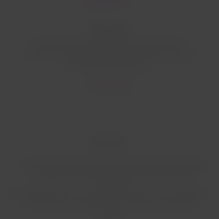
Embarque
Recuerda mantener la distancia social en todo
momento. Sigue las indicaciones durante el proceso
de embarque por grupos.*
Conoce más
Importante:
En todo momento debes seguir los protocolos de seguridad
establecidos y respetar las instrucciones de nuestro
personal.
El incumplimiento de estos podría resultar en la denegación
de embarque o desembarque del vuelo, entre otras
medidas.