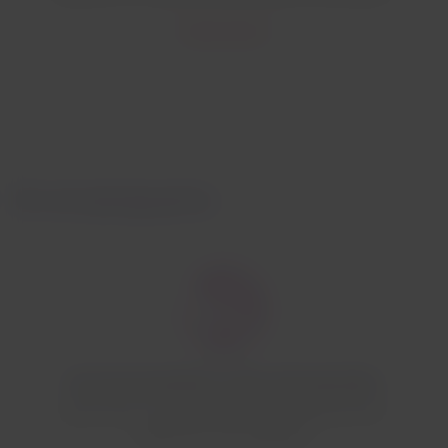
Conoce más
En el aeropuerto
Hora de presentación vuelos internacionales
Varía entre 3 y 4 horas antes dependiendo de tu
aeropuerto de embarque.