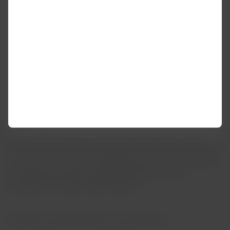
distancia con otras personas.
**Uso de mascarillas
El uso obligatorio de la mascarilla a bordo de los vuelos
LATAM dependerá de la normativa de la autoridad del país
del operador del vuelo.
Actualmente, el uso de mascarillas
es opcional en todos los vuelos operados por las
aerolíneas del Grupo LATAM Airlines.
Horarios de presentación recomendados