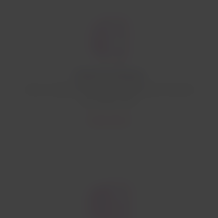
Tarjeta de embarque
Lleva tu tarjeta de embarque digital para minimizar
las interacciones.
Conoce más