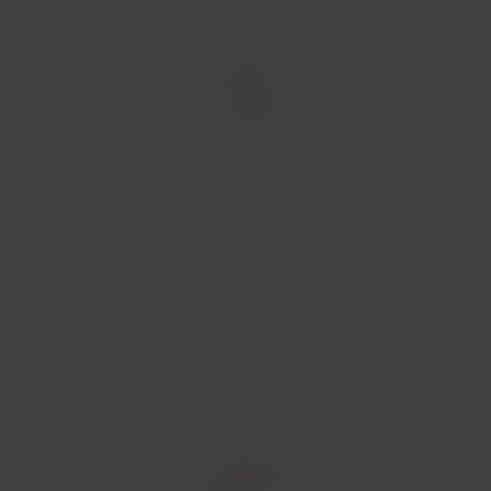
Controles
Si la autoridad lo requiere, deberás pasar por
controles sanitarios y entregar la documentación
exigida para viajar.
Conoce más