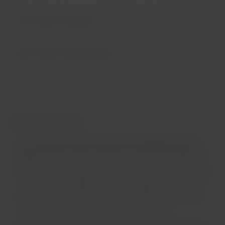
Vuelos nacionales
Vuelos internacionales
Información importante:
En el
Terminal 1 del aeropuerto de Santiago de Chile
(SCL),
puedes entrar a la zona de vuelos nacionales por
dos puntos de ingreso: el de las puertas A y el de las
puertas B. Para encontrar el punto más conveniente para
ti, solo revisa tu tarjeta de embarque y busca la letra de
tu puerta de embarque. Si viajas a Rapa Nui, debes
ingresar siempre por el área de las puertas A, ya que se
requiere una revisión de seguridad adicional.