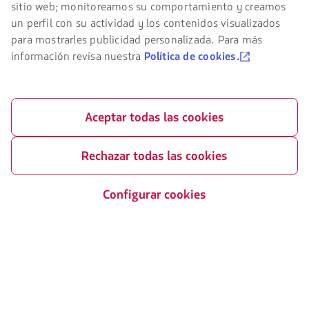
el
sitio web; monitoreamos su comportamiento y creamos
Revisa todos los destinos
sitio
un perfil con su actividad y los contenidos visualizados
de
para mostrarles publicidad personalizada. Para más
LATAM
debes
información revisa nuestra
Política de cookies.
conocer
Elemento
y
número
aceptar
1
nuestras
de
cookies.
Aceptar todas las cookies
3
Rechazar todas las cookies
Configurar cookies
LATAM Airlines
Información legal
Condiciones del contrato de
Acerca de LATAM
transporte
Experiencia LATAM
Política de privacidad
Prepara tu viaje
Seguridad y privacidad
Mis viajes