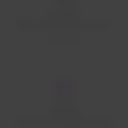
Documentación
Asegúrate de que tienes todos los documentos que
las autoridades exigen para viajar a tu destino.
Conoce más
Temporada alta
Revisa nuestros consejos para ahorrar tiempo en el
aeropuerto en épocas de alta afluencia de público.