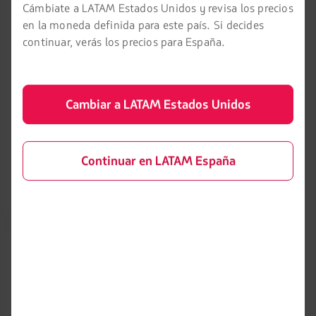
Cámbiate a LATAM Estados Unidos y revisa los precios
en la moneda definida para este país. Si decides
continuar, verás los precios para España.
Cambiar a LATAM Estados Unidos
Continuar en LATAM España
LATAM Airlines
Información legal
Condiciones del contrato de
Acerca de LATAM
transporte
Experiencia LATAM
Política de privacidad
Prepara tu viaje
Seguridad y privacidad