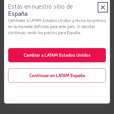
Estás en nuestro sitio de
Política sobre cookies
Check-in
España
Aviso legal
Destinos
Cámbiate a LATAM Estados Unidos y revisa los precios
Reorganización financiera /
en la moneda definida para este país. Si decides
LATAM Wallet
Capítulo 11
continuar, verás los precios para España.
Crea tu cuenta
Intercambio de slots Sao Paulo
(GRU)
Centro de ayuda
Mis derechos como pasajero
Cambiar a LATAM Estados Unidos
Sala de prensa
Condiciones generales de la
compra online
Sostenibilidad
Continuar en LATAM España
Información pasajeros con
movilidad reducida
Portales asociados
LATAM Pass
LATAM Cargo