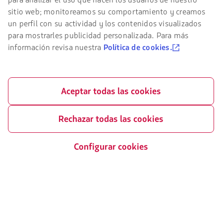
en
el
sitio web; monitoreamos su comportamiento y creamos
sitio
un perfil con su actividad y los contenidos visualizados
de
Certificaciones
para mostrarles publicidad personalizada. Para más
LATAM
El
debes
información revisa nuestra
Política de cookies.
enlace
conocer
se
y
abrirá
aceptar
en
nuestras
nueva
Nuestra app en tu teléfono
cookies.
Aceptar todas las cookies
pestaña.
Descárgala
Descárgala
Rechazar todas las cookies
desde
desde
Google
AppStore
Play
Configurar cookies
©
2026 LATAM Airlines
Certificado por: