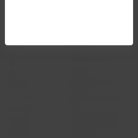
Condiciones del contrato de
Acerca de LATAM
transporte
Experiencia LATAM
Política de privacidad
Prepara tu viaje
Seguridad y privacidad
Mis viajes
Términos y condiciones
generales
Estado de vuelo
Política sobre cookies
Check-in
Aviso legal
Destinos
Reorganización financiera /
LATAM Wallet
Capítulo 11
Crea tu cuenta
Intercambio de slots Sao Paulo
(GRU)
Centro de ayuda
Mis derechos como pasajero
Sala de prensa
Condiciones generales de la
compra online
Sostenibilidad