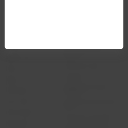
LATAM Airlines
Información legal
Condiciones del contrato de
Acerca de LATAM
transporte
Experiencia LATAM
Política de privacidad
Prepara tu viaje
Seguridad y privacidad
Mis viajes
Términos y condiciones
generales
Estado de vuelo
Política sobre cookies
Check-in
Aviso legal
Destinos
Reorganización financiera /
LATAM Wallet
Capítulo 11
Crea tu cuenta
Intercambio de slots Sao Paulo
(GRU)
Centro de ayuda
Mis derechos como pasajero
Sala de prensa
Condiciones generales de la