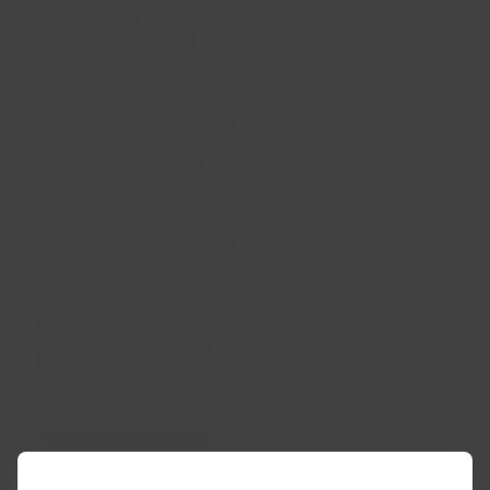
Flights operated to date:
March 19:
LA1164 Rapa Nui-Santiago
LA2500 Santiago-Lima
March 20:
LA1164 Rapa Nui-Santiago
LA1162 Rapa Nui-Santiago
LA9450 São Paulo-Lima
LA9451 Lima-São Paulo
LA9455 London-São Paulo
LA1137 Miami-Bogotá
LA1137 Bogotá-Santiago