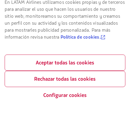
En LATAM Airlines utilizamos cookies propias y de terceros
Facebook
Twitter
Youtube
Instagram
Linkedin
navegar
para analizar el uso que hacen los usuarios de nuestro
en
el
sitio web; monitoreamos su comportamiento y creamos
sitio
un perfil con su actividad y los contenidos visualizados
de
Certificaciones
para mostrarles publicidad personalizada. Para más
LATAM
debes
información revisa nuestra
Política de cookies.
El
conocer
enlace
y
se
aceptar
abrirá
nuestras
en
cookies.
Aceptar todas las cookies
nueva
Nuestra app en tu teléfono
pestaña.
Descárgala
Descárgala
Rechazar todas las cookies
desde
desde
Google
AppStore
Configurar cookies
Play
©
2026 LATAM Airlines