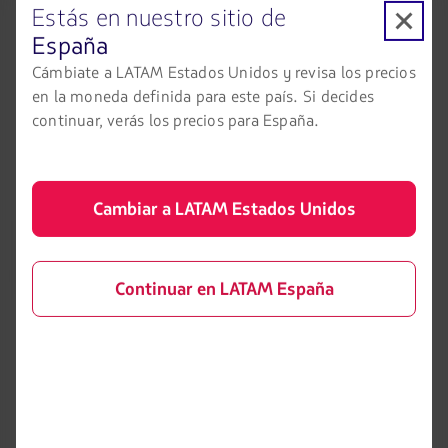
Estás en nuestro sitio de
LA2489 Miami-Lima
España
LA1120 Sydney-Santiago
Cámbiate a LATAM Estados Unidos y revisa los precios
LA1116 Santiago-Cusco
en la moneda definida para este país. Si decides
LA1115 Cusco-Santiago
continuar, verás los precios para España.
LA9461 Santa Cruz-São Paulo
LA1232 Santiago-Punta Cana
Cambiar a LATAM Estados Unidos
For the remainder of today (March 21), 17 additional
repatriation flights have been scheduled so far, subject to
approval by the authorities. New flights will be announced
Continuar en LATAM España
as and when the necessary permits become available.
More information available on
latam.com/coronavirus