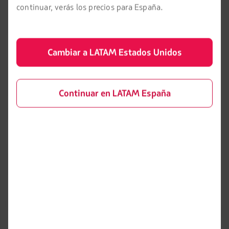
continuar, verás los precios para España.
puesta en servicio en 2011 y es el motor de mayor potencia
y venta más rápida de GE, con casi 3,000 motores en
servicio y en lista de espera, incluyendo repuestos.
Cambiar a LATAM Estados Unidos
"GE Aerospace está encantado de recibir al grupo LATAM en
la familia de motores GEnx", dijo Kathy MacKenzie,
Vicepresidenta de Programas Comerciales de GE Aerospace.
Continuar en LATAM España
"Esperamos poder seguir apoyándolos a medida que
continúen avanzando en su crecimiento y expansión de
flota 787 Dreamliner”
La familia de aviones 787 Dreamliner ofrece una eficiencia
de combustible superior, manteniendo competitivas a las
aerolíneas. El Boeing 787 utiliza un 25% menos de
combustible y genera un 25% menos de emisiones que los
aviones que reemplaza, según datos de su fabricante. El
Boeing 787-9 puede transportar a 300 pasajeros y tiene una
capacidad para recorrer una distancia aproximada de 14.010