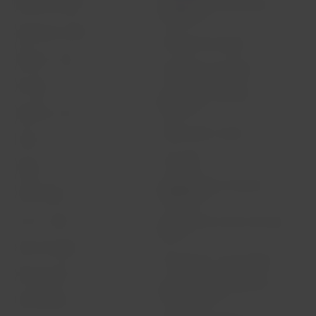
Condiciones del contrato de
Acerca de LATAM
transporte
Experiencia LATAM
Política de privacidad
Prepara tu viaje
Seguridad y privacidad
Mis viajes
Términos y condiciones
generales
Estado de vuelo
Política sobre cookies
Check-in
Aviso legal
Destinos
Reorganización financiera /
LATAM Wallet
Capítulo 11
Crea tu cuenta
Intercambio de slots Sao Paulo
(GRU)
Centro de ayuda
Mis derechos como pasajero
Sala de prensa
Condiciones generales de la
compra online
Sostenibilidad