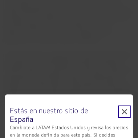
incorporación de motores GEnx es una decisión brinda
mayor flexibilidad y opciones para el crecimiento de la flota
de largo alcance. Además, aumentar la flota de Boeing 787
permitirá al grupo operar dos modelos de motores
diferentes reconocidos por su tecnología de última
generación y su reducido impacto ambiental.
"El 787 Dreamliner es perfectamente apropiado para apoyar
los objetivos de sostenibilidad y operaciones del grupo
LATAM brindando a la aerolínea un rendimiento excepcional,
capacidad de rutas flexible y mayor comodidad para los
pasajeros", dijo Mike Wilson, vicepresidente de Ventas para
América Latina y el Caribe de Boeing Commercial Airplanes.
"Esperamos con entusiasmo seguir colaborando con el
grupo LATAM que conecta América Latina con el mundo y
Estás en nuestro sitio de
marca la diferencia en las comunidades donde opera".
España
Cámbiate a LATAM Estados Unidos y revisa los precios
Según información de su fabricante, la familia de motores
en la moneda definida para este país. Si decides
GEnx tiene más de 50 millones de horas de vuelo desde su