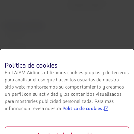
Información pasajeros con
movilidad reducida
Portales asociados
LATAM Pass
LATAM Cargo
Staff Travel
Antes
Política de cookies
de
Trabaja con nosotros
En LATAM Airlines utilizamos cookies propias y de terceros
navegar
para analizar el uso que hacen los usuarios de nuestro
en
Relación con inversionistas
el
sitio web; monitoreamos su comportamiento y creamos
sitio
LATAM Trade (Portal Agencias de
un perfil con su actividad y los contenidos visualizados
de
Viajes)
para mostrarles publicidad personalizada. Para más
LATAM
debes
información revisa nuestra
Política de cookies.
conocer
Contacta con nosotros
y
aceptar
Facebook
Twitter
Youtube
Instagram
Linkedin
nuestras