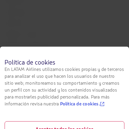
LATAM Pass
LATAM Cargo
Staff Travel
Trabaja con nosotros
Relación con inversionistas
LATAM Trade (Portal Agencias de
Viajes)
Antes
Política de cookies
de
En LATAM Airlines utilizamos cookies propias y de terceros
navegar
para analizar el uso que hacen los usuarios de nuestro
en
Contacta con nosotros
el
sitio web; monitoreamos su comportamiento y creamos
sitio
Facebook
Twitter
Youtube
Instagram
Linkedin
un perfil con su actividad y los contenidos visualizados
de
para mostrarles publicidad personalizada. Para más
LATAM
debes
información revisa nuestra
Política de cookies.
conocer
Certificaciones
y
aceptar
El
nuestras
enlace
cookies.