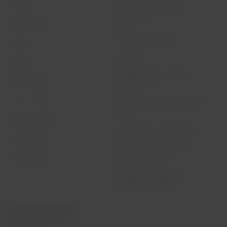
Mis viajes
Términos y condiciones
generales
Estado de vuelo
Política sobre cookies
Check-in
Aviso legal
Destinos
Reorganización financiera /
LATAM Wallet
Capítulo 11
Crea tu cuenta
Intercambio de slots Sao Paulo
(GRU)
Centro de ayuda
Mis derechos como pasajero
Sala de prensa
Condiciones generales de la
compra online
Sostenibilidad
Información pasajeros con
movilidad reducida
Portales asociados