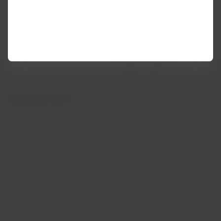
Centro de ayuda
Mis derechos como pasajero
Sala de prensa
Condiciones generales de la
compra online
Sostenibilidad
Información pasajeros con
movilidad reducida
Portales asociados
LATAM Pass
LATAM Cargo
Staff Travel
Trabaja con nosotros
Relación con inversionistas
LATAM Trade (Portal Agencias de
Viajes)