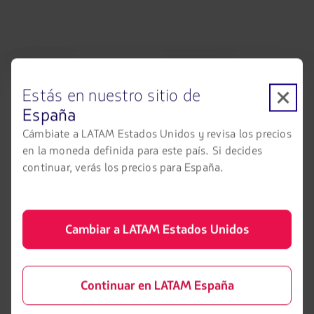
LATAM Airlines
Información legal
Condiciones del contrato de
Acerca de LATAM
Estás en nuestro sitio de
transporte
España
Experiencia LATAM
Política de privacidad
Cámbiate a LATAM Estados Unidos y revisa los precios
Prepara tu viaje
Seguridad y privacidad
en la moneda definida para este país. Si decides
Mis viajes
continuar, verás los precios para España.
Términos y condiciones
generales
Estado de vuelo
Política sobre cookies
Check-in
Cambiar a LATAM Estados Unidos
Aviso legal
Destinos
Reorganización financiera /
LATAM Wallet
Capítulo 11
Continuar en LATAM España
Crea tu cuenta
Intercambio de slots Sao Paulo
(GRU)