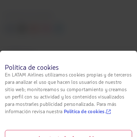
Contacta con nosotros
Facebook
Twitter
Youtube
Instagram
Linkedin
Certificaciones
El
Antes
Política de cookies
enlace
de
se
En LATAM Airlines utilizamos cookies propias y de terceros
navegar
abrirá
para analizar el uso que hacen los usuarios de nuestro
en
en
el
nueva
sitio web; monitoreamos su comportamiento y creamos
Nuestra app en tu teléfono
sitio
pestaña.
un perfil con su actividad y los contenidos visualizados
de
Descárgala
Descárgala
para mostrarles publicidad personalizada. Para más
LATAM
desde
desde
debes
información revisa nuestra
Política de cookies.
Google
AppStore
conocer
y
Play
aceptar
nuestras