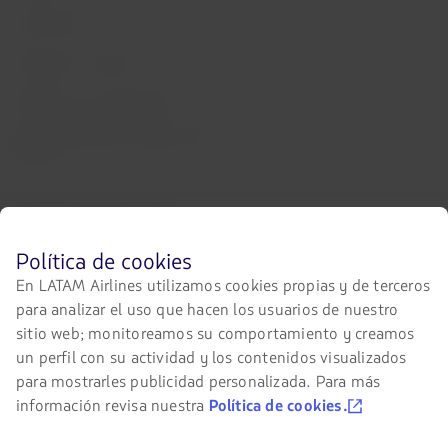
Staff Travel
Trabaja con nosotros
Relación con inversionistas
LATAM Trade (Portal Agencias de
Viajes)
Contacta con nosotros
Facebook
Twitter
Youtube
Instagram
Linkedin
Antes
Política de cookies
de
En LATAM Airlines utilizamos cookies propias y de terceros
navegar
para analizar el uso que hacen los usuarios de nuestro
en
el
Certificaciones
sitio web; monitoreamos su comportamiento y creamos
sitio
un perfil con su actividad y los contenidos visualizados
El
de
para mostrarles publicidad personalizada. Para más
enlace
LATAM
se
debes
información revisa nuestra
Política de cookies.
abrirá
conocer
en
y