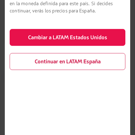
millones de financiamiento respaldados por los principales
en la moneda definida para este país. Si decides
accionistas (Delta Air Lines, Qatar Airways y Grupo Cueto) y
continuar, verás los precios para España.
los principales acreedores de LATAM (esto es, los acreedores
representados por el grupo Ad hoc de acreedores valistas y
ciertos tenedores de bonos locales). La salida de LATAM del
proceso del Capítulo 11 se prevé durante la segunda mitad
Cambiar a LATAM Estados Unidos
de 2022.
Continuar en LATAM España
LATAM Airlines
Información legal
Condiciones del contrato de
Acerca de LATAM
transporte
Experiencia LATAM
Política de privacidad
Prepara tu viaje
Seguridad y privacidad
Mis viajes
Términos y condiciones
generales
Estado de vuelo