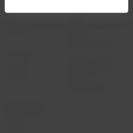
Política sobre cookies
Check-in
Aviso legal
Destinos
Reorganización financiera /
LATAM Wallet
Capítulo 11
Crea tu cuenta
Intercambio de slots Sao Paulo
(GRU)
Centro de ayuda
Mis derechos como pasajero
Sala de prensa
Condiciones generales de la
compra online
Sostenibilidad
Información pasajeros con
movilidad reducida
Portales asociados
LATAM Pass
LATAM Cargo