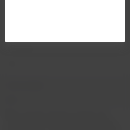
Doméstico Brasil
120%
Internacional
71%
Total consolidado
85%
Nota:
Las operaciones domésticas de Argentina están
consideradas en las estadísticas operacionales de 2019 de
arriba, sin embargo, el 17 de junio de 2020 LATAM anunció el