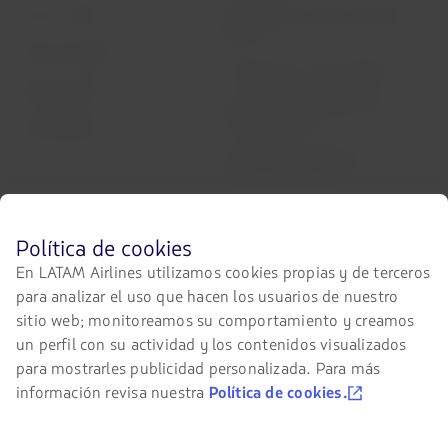
Crea tu cuenta
Intercambio de slots Sao Paulo
(GRU)
Centro de ayuda
Mis derechos como pasajero
Sala de prensa
Condiciones generales de la
compra online
Sostenibilidad
Información pasajeros con
movilidad reducida
Portales asociados
Antes
Política de cookies
de
LATAM Pass
En LATAM Airlines utilizamos cookies propias y de terceros
navegar
para analizar el uso que hacen los usuarios de nuestro
en
LATAM Cargo
el
sitio web; monitoreamos su comportamiento y creamos
sitio
un perfil con su actividad y los contenidos visualizados
Staff Travel
de
para mostrarles publicidad personalizada. Para más
LATAM
Trabaja con nosotros
debes
información revisa nuestra
Política de cookies.
conocer
Relación con inversionistas
y
aceptar