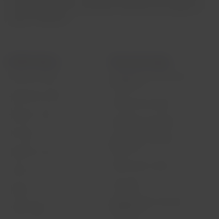
cese indefinido de sus operaciones domésticas de pasajeros y
carga en Argentina.
LATAM Airlines
Información legal
Condiciones del contrato de
Acerca de LATAM
transporte
Experiencia LATAM
Política de privacidad
Prepara tu viaje
Seguridad y privacidad
Mis viajes
Términos y condiciones
generales
Estado de vuelo
Política sobre cookies
Check-in
Aviso legal
Destinos
Reorganización financiera /
LATAM Wallet
Capítulo 11