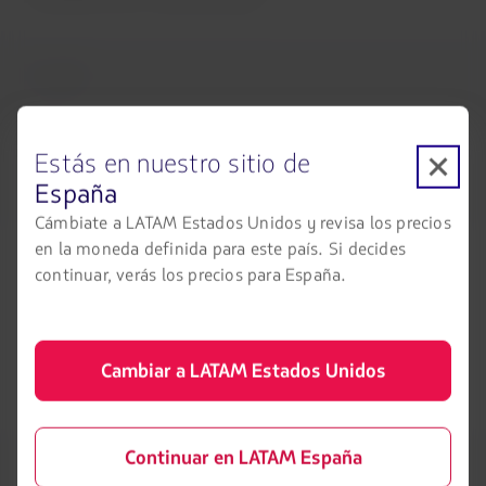
Ecuador
75% operación proyectada (versus enero 2019).
Referencia proyección diciembre 2022: 73% 143%
Estás en nuestro sitio de
doméstico y 56% internacional Total destinos enero: 8
España
domésticos y 4 internacionales.
Cámbiate a LATAM Estados Unidos y revisa los precios
en la moneda definida para este país. Si decides
Perú
continuar, verás los precios para España.
85% operación proyectada (versus enero 2019).
Referencia proyección diciembre 2022: 83% 122%
Cambiar a LATAM Estados Unidos
doméstico y 75% internacional Total destinos enero: 19
domésticos y 27 internacionales.
Continuar en LATAM España
Carga