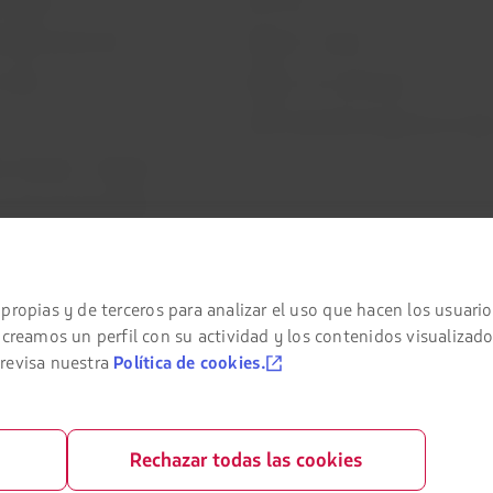
ndiciones generales
Trabaja con nosotros
 cookies
Relación con inversionistas
LATAM Trade (Portal Agencias de Viaje
n financiera / Capítulo 11
e slots Sao Paulo (GRU)
como pasajero
enerales de la compra online
propias y de terceros para analizar el uso que hacen los usuario
asajeros con movilidad reducida
amos un perfil con su actividad y los contenidos visualizado
 revisa nuestra
Política de cookies.
Rechazar todas las cookies