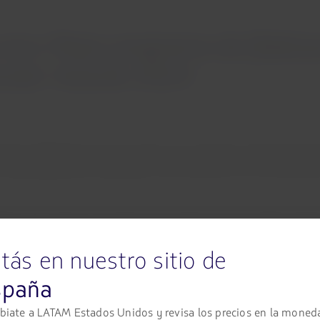
omo Mejor programa de fidelizac
aveler Awards 2024
uente LATAM Pass fue reconocido en los Frequent Traveler Awards 
re 300 programas de fidelización y, por primera vez, fue reconoci
ad en los viajes en las regiones de América, Europa, Medio Orient
En su versión 2024, votaron más de tres millones de clientes de 1
tás en nuestro sitio de
os del programa y motiva para seguir mejorando y ampliando los ben
spaña
era que los socios puedan interactuar de forma diaria con el ecosis
iate a LATAM Estados Unidos y revisa los precios en la moned