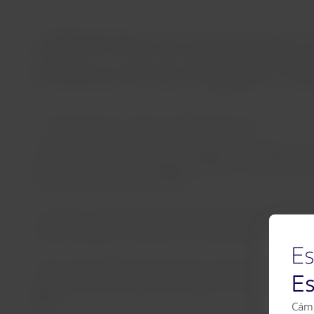
LATAM Pass es reconocido c
América en los Frequent Tr
,, miércoles 02 de octubre de 2024 13:00 horas
Por segundo año consecutivo, el programa de viajero frec
año en América” (Airline loyalty program of the year) ent
earning and redemption ability).
Los FTA son el único reconocimiento centrado en la fidelid
propios pasajeros frecuentes de las distintas aerolíneas. 
Es
“Estos reconocimientos demuestran el valor que ven los soci
E
vuelo y nuevas alternativas para canjear sus millas, de man
Pass.
Cámb