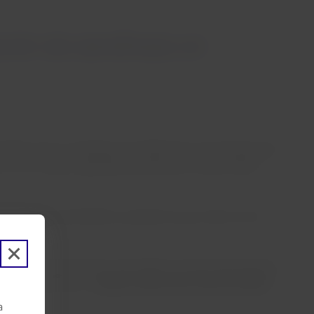
ión de aerolíneas en
(FTA) como el “Programa de fidelización de aerolíneas del
do con la “Mejor capacidad de obtención y canje” (Best
e y África y Asia Pacífico y donde los que votan son los
86 países.
eficios a más personas, para darles la mejor experiencia de
tema de LATAM Pass”
,
señala Cristián Ortiz, CEO de LATAM
a