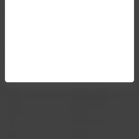
un solo uso para el 2023, generar cero residuos a vertedero
el 2027, compensar el 50% de las emisiones domésticas
para el 2030 y ser carbono neutral para el 2050.
LATAM Airlines
Información legal
Condiciones del contrato de
Acerca de LATAM
transporte
Experiencia LATAM
Política de privacidad
Prepara tu viaje
Seguridad y privacidad
Mis viajes
Términos y condiciones
generales
Estado de vuelo
Política sobre cookies
Check-in
Aviso legal
Destinos