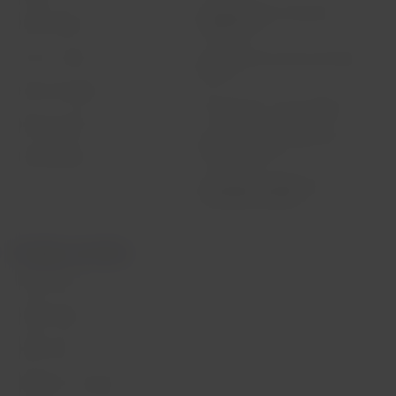
Reorganización financiera /
LATAM Wallet
Capítulo 11
Crea tu cuenta
Intercambio de slots Sao Paulo
(GRU)
Centro de ayuda
Mis derechos como pasajero
Sala de prensa
Condiciones generales de la
compra online
Sostenibilidad
Información pasajeros con
movilidad reducida
Portales asociados
LATAM Pass
LATAM Cargo
Staff Travel
Trabaja con nosotros