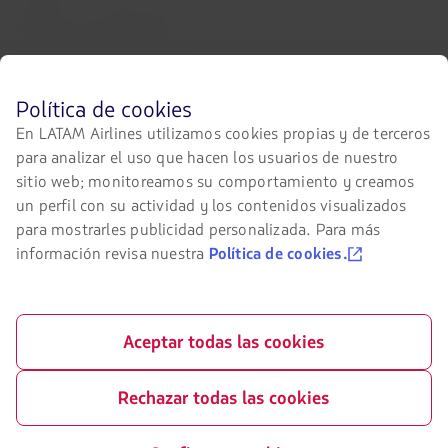
Relación con inversionistas
LATAM Trade (Portal Agencias de
Viajes)
Antes
Política de cookies
de
En LATAM Airlines utilizamos cookies propias y de terceros
Contacta con nosotros
navegar
para analizar el uso que hacen los usuarios de nuestro
en
Facebook
Twitter
Youtube
Instagram
Linkedin
el
sitio web; monitoreamos su comportamiento y creamos
sitio
un perfil con su actividad y los contenidos visualizados
de
para mostrarles publicidad personalizada. Para más
LATAM
debes
información revisa nuestra
Política de cookies.
Certificaciones
conocer
y
El
aceptar
enlace
nuestras
se
cookies.
abrirá
Aceptar todas las cookies
en
nueva
Nuestra app en tu teléfono
pestaña.
Rechazar todas las cookies
Descárgala
Descárgala
desde
desde