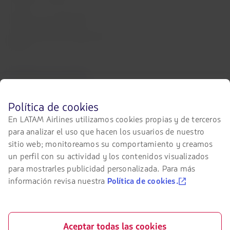
Relación con inversionistas
LATAM Trade (Portal Agencias de
Viajes)
Contacta con nosotros
Facebook
Twitter
Youtube
Instagram
Linkedin
Antes
Política de cookies
de
En LATAM Airlines utilizamos cookies propias y de terceros
navegar
para analizar el uso que hacen los usuarios de nuestro
en
Certificaciones
el
sitio web; monitoreamos su comportamiento y creamos
sitio
El
un perfil con su actividad y los contenidos visualizados
de
enlace
para mostrarles publicidad personalizada. Para más
LATAM
se
debes
abrirá
información revisa nuestra
Política de cookies.
conocer
en
y
nueva
Nuestra app en tu teléfono
aceptar
pestaña.
nuestras
Descárgala
Descárgala
cookies.
Aceptar todas las cookies