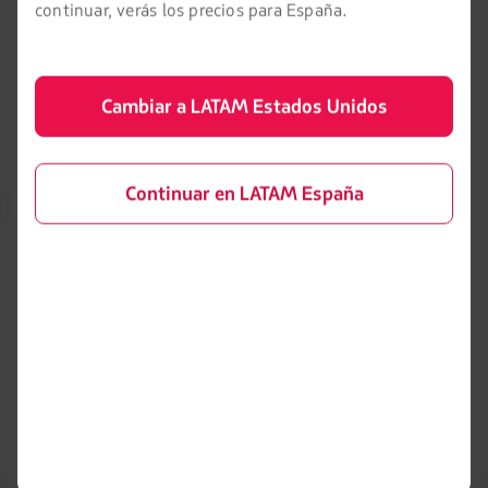
aeropuerto y todos quienes colaboraron durante la gestión
continuar, verás los precios para España.
de la emergencia y se compromete a mantener una
actualización permanente de lo ocurrido a través de sus
diferentes canales de comunicación.
Cambiar a LATAM Estados Unidos
Continuar en LATAM España
LATAM Airlines
Información legal
Condiciones del contrato de
Acerca de LATAM
transporte
Experiencia LATAM
Política de privacidad
Prepara tu viaje
Seguridad y privacidad
Mis viajes
Términos y condiciones
generales
Estado de vuelo
Política sobre cookies
Check-in
Aviso legal