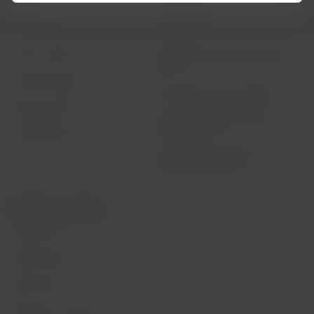
Destinos
Reorganización financiera /
LATAM Wallet
Capítulo 11
Crea tu cuenta
Intercambio de slots Sao Paulo
(GRU)
Centro de ayuda
Mis derechos como pasajero
Sala de prensa
Condiciones generales de la
compra online
Sostenibilidad
Información pasajeros con
movilidad reducida
Portales asociados
LATAM Pass
LATAM Cargo
Staff Travel
Trabaja con nosotros