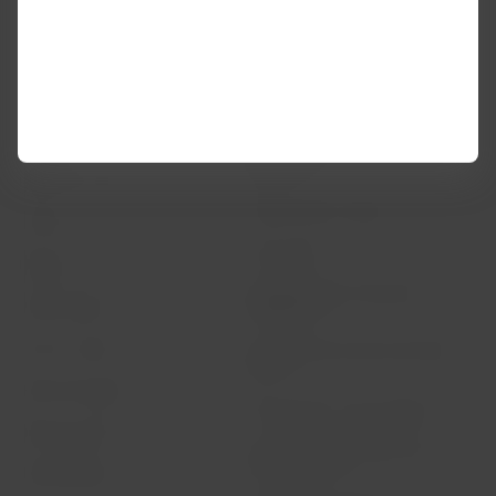
Condiciones del contrato de
Acerca de LATAM
transporte
Experiencia LATAM
Política de privacidad
Prepara tu viaje
Seguridad y privacidad
Mis viajes
Términos y condiciones
generales
Estado de vuelo
Política sobre cookies
Check-in
Aviso legal
Destinos
Reorganización financiera /
LATAM Wallet
Capítulo 11
Crea tu cuenta
Intercambio de slots Sao Paulo
(GRU)
Centro de ayuda
Mis derechos como pasajero
Sala de prensa
Condiciones generales de la
compra online
Sostenibilidad