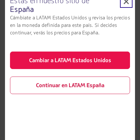
Estás en nuestro sitio de
confirmación o rechazo dentro del mismo día.
España
Cámbiate a LATAM Estados Unidos y revisa los precios
La incorporación de esta herramienta busca generar mayor
en la moneda definida para este país. Si decides
comodidad para sus pasajeros y un menor tiempo de espera
continuar, verás los precios para España.
en aeropuerto, además de minimizar denegaciones de
embarque por documentación de viaje incompleta.
Asimismo, el grupo LATAM refuerza su compromiso con la
Cambiar a LATAM Estados Unidos
seguridad como un intransable en la operación de los vuelos
del grupo LATAM.
Para más información acerca de esta herramienta, ingrese a
Continuar en LATAM España
https://www.latamairlines.com/cl/es/experiencia/prepara-
tu-viaje/listo-para-volar
LATAM Airlines
Información legal