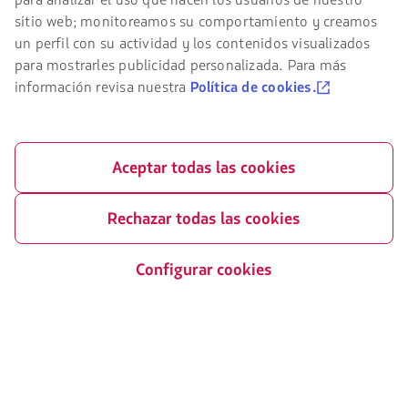
en
el
sitio web; monitoreamos su comportamiento y creamos
sitio
un perfil con su actividad y los contenidos visualizados
de
Certificaciones
para mostrarles publicidad personalizada. Para más
LATAM
El
debes
información revisa nuestra
Política de cookies.
enlace
conocer
se
y
abrirá
aceptar
en
nuestras
nueva
Nuestra app en tu teléfono
cookies.
Aceptar todas las cookies
pestaña.
Descárgala
Descárgala
Rechazar todas las cookies
desde
desde
Google
AppStore
Play
Configurar cookies
©
2026 LATAM Airlines
Certificado por: