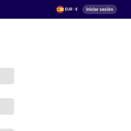
Iniciar sesión
EUR · €
Euros
Ingresar a mi cuenta 