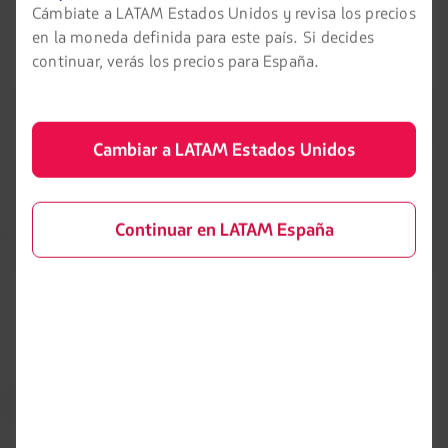
Cámbiate a LATAM Estados Unidos y revisa los precios
*Algunas de las características pueden no estar presentes
en la moneda definida para este país. Si decides
en toda la flota.
continuar, verás los precios para España.
Cambiar a LATAM Estados Unidos
Continuar en LATAM España
Conoce más sobre el Boeing 787-9