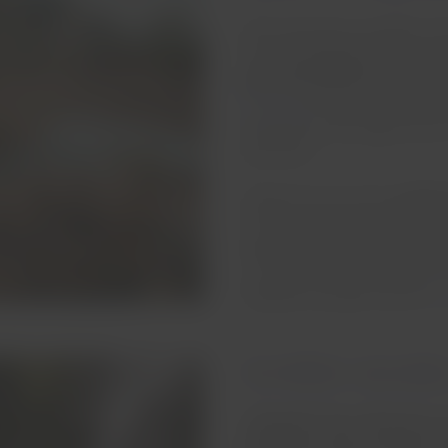
¡Este escenario es perfecto pa
luna!
Las grandes rocas
con e
panorama parezca fuera de 
la Luna
, formado hace unos 6
climáticos y a las aguas del 
particular.
Además de recorrerlo,
podrás 
se forman entre las piedras y
ingreso al lugar tiene un co
o si deseas, al estar ubicad
Veadeiros, puedes tomar un
Increíbles cascada
“Chapada” hace referencia a