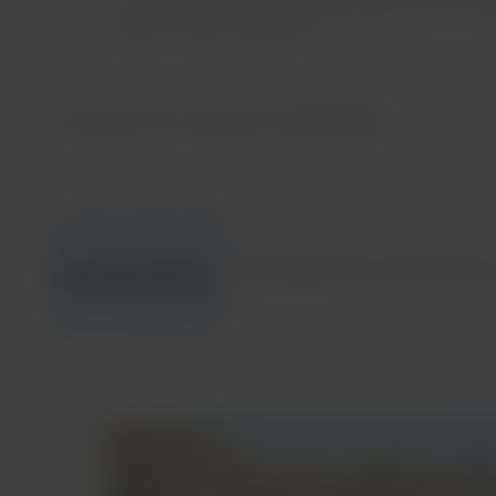
que si buscas un lugar para desconectar de la cotid
sacarle el máximo provecho.
¡Conoce los tesoros de Brasil!
No pudimos encontrar 