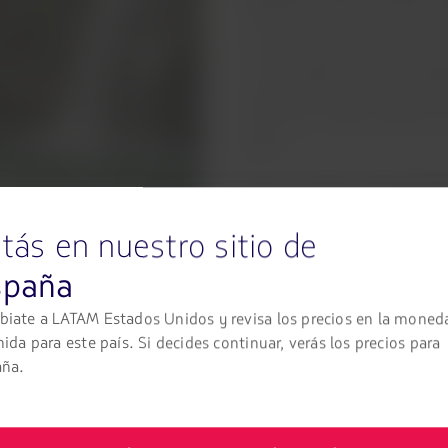
habitual encontrar caídas de
así que al visitarlo no puedes
recomendaciones. Parte visi
al que
puedes ir de forma gra
ya que previamente debes hac
salto, pero valdrá totalmente 
aguas.
Otro imperdible es
la cascad
trekking aproximado de una h
tás en nuestro sitio de
piscinas naturales
para relaja
recorrido para
conocer el Mir
spaña
formación rocosa que formó
admirar el increíble paisaje. 
iate a LATAM Estados Unidos y revisa los precios en la moned
nida para este país. Si decides continuar, verás los precios para
aña.
tando el Pozo Esmeralda, su nombre hace alusión a la joya gracia
 en él o simplemente flotando en el agua.