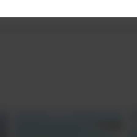
dos Veadeiros?
LATAM
te lleva hasta Brasilia para que inicies tu rec