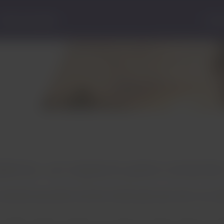
Centro de ayuda
Estad
iros: un espacio para conectar
 naturales que podrás encontrar donde quiera que mires, sus ca
increíbles paisajes naturales tanto dentro del Parque Nacional Ch