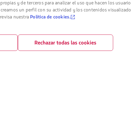
propias y de terceros para analizar el uso que hacen los usuario
el contrato de transporte
LATAM Pass
amos un perfil con su actividad y los contenidos visualizado
 revisa nuestra
Política de cookies.
ivacidad
LATAM Cargo
rivacidad
Staff Travel
Rechazar todas las cookies
ndiciones generales
Trabaja con nosotros
 cookies
Relación con inversionistas
LATAM Trade (Portal Agencias de Viaje
n financiera / Capítulo 11
e slots Sao Paulo (GRU)
como pasajero
enerales de la compra online
asajeros con movilidad reducida