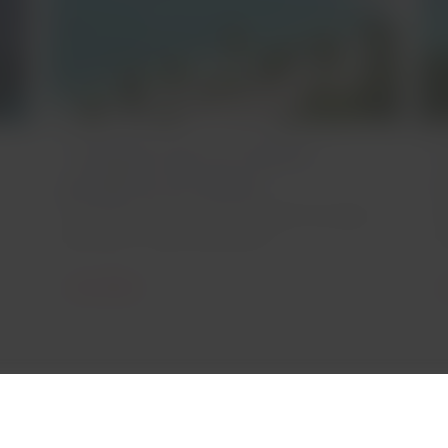
7 playas que no debes
C
perderte en Brasil
t
Un destino hermoso con variedad de playas
P
para que tu viaje sea perfecto.
u
Leer artículo
L
 legal
Portales asociados