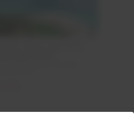
onoce todo lo que Recife
iene para ofrecer
aseos, buena comida y la mejor playa
rbana del mundo.
eer artículo
Contacta con nosotros