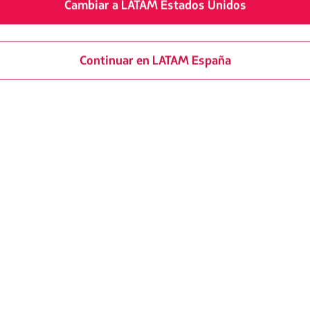
Cambiar a LATAM Estados Unidos
Continuar en LATAM España
Cómo llegar y dó
Foto: divulgación
Para descubrir Chapada dos V
Brasilia
por aproximadamente 
cercanos de
San Jorge y Alto 
hospedarse
, en este último 
Veadeiros
, una alternativa id
contar con las comodidades ne
US $184 para dos personas.