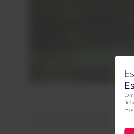
Es
E
Cámb
defi
Esp
Si deseas conocer un poco más, puedes hacerlo visi
ingresar a disfrutar del pozo y divertirte nadando