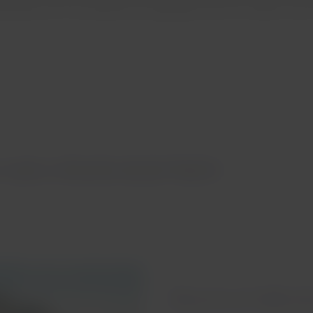
ianidad y vivir una experiencia inigualable ¡este es el ideal! Co
vuelos a Brasília desde Madrid
Recorre el Valle d