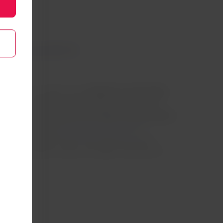
nde hospedarte
eadeiros lo puedes hacer
viajando en auto desde
3 horas. Al ser una “microregión” los pueblos
Paraíso de Goiás tienen las mejores opciones para
podrás encontrar el
Glamping Chapada dos
eal para no perder el entorno natural y a la vez
cesarias para tu viaje. Las tarifas comienzan en