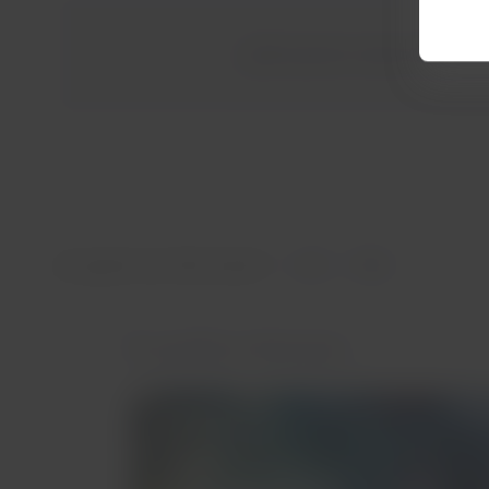
¿Qué te parece conocer Chapada 
¿Te ayudó esta información?
Sí
No
Te podría interesar...