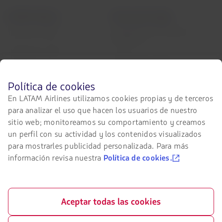
LATAM Airlines
Información legal
Condiciones del contrato de
Acerca de LATAM
transporte
Experiencia LATAM
Política de privacidad
Prepara tu viaje
Seguridad y privacidad
Antes
Política de cookies
Mis viajes
de
Términos y condiciones
En LATAM Airlines utilizamos cookies propias y de terceros
navegar
generales
Estado de vuelo
para analizar el uso que hacen los usuarios de nuestro
en
el
sitio web; monitoreamos su comportamiento y creamos
Política sobre cookies
Check-in
sitio
un perfil con su actividad y los contenidos visualizados
de
Aviso legal
para mostrarles publicidad personalizada. Para más
Destinos
LATAM
debes
información revisa nuestra
Política de cookies.
Reorganización financiera /
conocer
LATAM Wallet
Capítulo 11
y
aceptar
Crea tu cuenta
Intercambio de slots Sao Paulo
nuestras
(GRU)
cookies.
Aceptar todas las cookies
Centro de ayuda
Mis derechos como pasajero
Sala de prensa