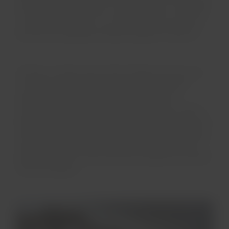
artículos típicos peruanos. Luego, puedes ir a San Blas,
un barrio de artesanos, con callejones para caminar y
descubrir las pequeñas tiendas y espacios artísticos.
Tómate un tiempo para visitar la Plaza de Armas, que
es la plaza más importante de la ciudad. El pasto
cubierto de flores está rodeado de mansiones
históricas que fueron convertidas en tiendas. Junto a
ellas, encontrarás restaurantes y dos grandes iglesias, la
Catedral del Cusco y la iglesia de la Compañía de Jesús,
ambas construidas sobre ruinas incas. Por la noche, la
plaza se ilumina, lo que hace que la experiencia sea aún
más encantadora.