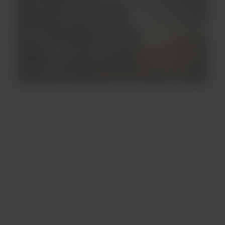
Cuando vayas hacia las afueras de la ciudad, te
aconsejamos iniciar el recorrido por el Parque
Arqueológico de Sacsayhuaman, donde se encuentra
una fortaleza del mismo nombre. El tamaño de las
piedras utilizadas para su construcción es
impresionante. ¡Algunas alcanzan los 4 metros de
altura!
Otro templo imperdible es "El Korikancha", donde se
construyó el Convento de Santo Domingo. Según