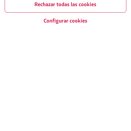
Rechazar todas las cookies
Condiciones generales de la
compra online
Sostenibilidad
Información pasajeros con
Configurar cookies
movilidad reducida
Portales asociados
LATAM Pass
LATAM Cargo
Staff Travel
Trabaja con nosotros
Relación con inversionistas
LATAM Trade (Portal Agencias de
Viajes)
Contacta con nosotros