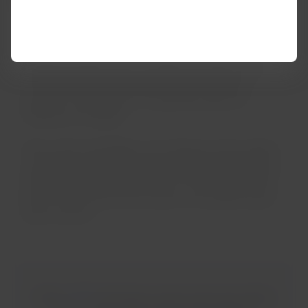
Arequipa también tiene una Plaza de Armas, que es
considerada una de las más hermosas del Perú, e
incluso es comparada con las grandes plazas de
Andalucía, en España.
Otras visitas imperdibles son la Mansión del Fundador,
un palacete que perteneció al fundador de Arequipa, y
el Molino Sabandia, construido en 1785. Sus jardines,
llenos de sauces llorones y cactus, son perfectos para
hacer un picnic.
Visita
LATAM
Travel para conocer más acerca de los