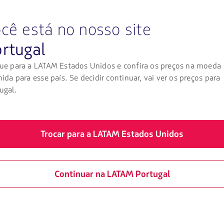
cê está no nosso site
rtugal
Cusco
0/10/26</strong>
Ida e volta
Economy
ue para a LATAM Estados Unidos e confira os preços na moeda
nida para esse país. Se decidir continuar, vai ver os preços para
8/10/26</strong>
ugal.
Puerto Maldonado
Trocar para a LATAM Estados Unidos
6/10/26</strong>
Ida e volta
Economy
4/10/26</strong>
Continuar na LATAM Portugal