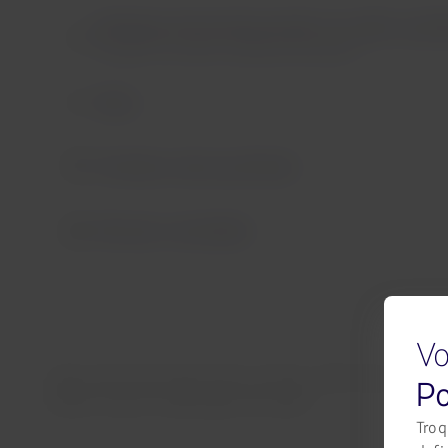
Mudanças de pressão pressão no ouvido e prob
Pressão no ouvido e problemas dentários
Enjoo
Trombose venosa profunda
Estresse e ansiedade
Vo
Siga nossas dicas para evitar o jet lag. Além disso, qua
Po
podem causar complicações de saúde.
Troq