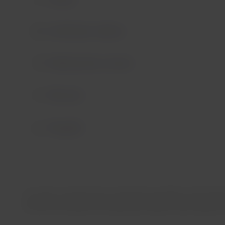
Certificados médicos
Medicamentos a bordo
Máscaras
Mergulho
No avião, é possível que você passe por alguns mal-est
encontra conselhos de saúde para utilizar nesta etapa da