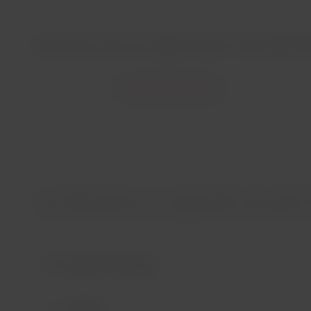
Queremos que sua viagem seja a mais agradáve
Antes de voar
Ao se preparar para um voo, recomendamos que você conf
como você pode levar seus medicamentos e se é preciso u
Seguro de viagem
Vacinas