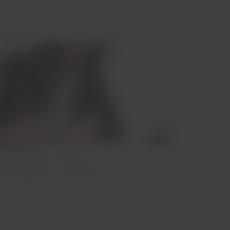
Atestados médicos
aiba quando você precisa apresentar um
testado médico e quais são os requisitos
ara este tipo de documentação.