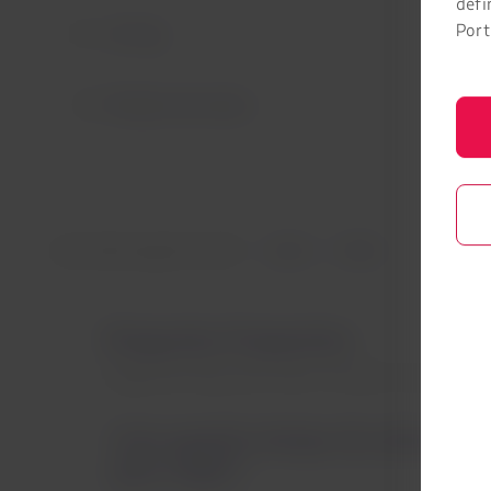
defi
Port
Jet Lag
Picadas de insetos
Esta informação foi útil?
Sim
Não
Perguntas frequentes
Perguntas frequentes sobre Conselhos de saúde
Com quanto tempo de antecedênci
para viajar?