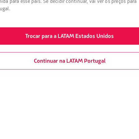
nida para esse país. Se decidir continuar, vai ver os preços para
ugal.
Trocar para a LATAM Estados Unidos
Continuar na LATAM Portugal
a é preciso se vacinar