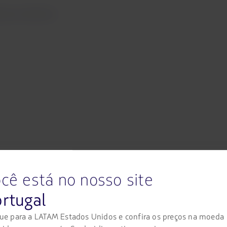
lemas dentários
Após o voo:
cê está no nosso site
ndo você pousar e chegar ao seu destino, recomendamos que você t
rtugal
ue para a LATAM Estados Unidos e confira os preços na moeda