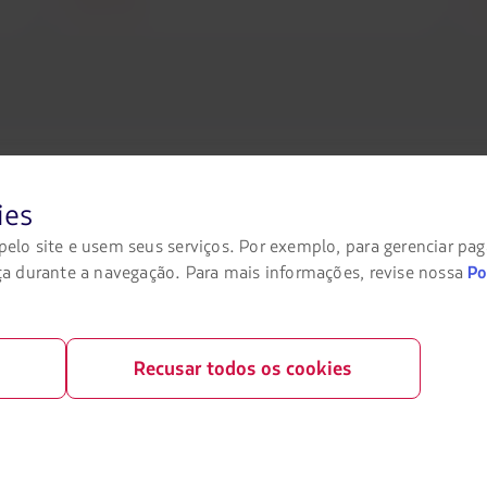
Saiba mais
S
ies
lo site e usem seus serviços. Por exemplo, para gerenciar pa
legal
Portais associados
a durante a navegação. Para mais informações, revise nossa
Po
ransporte aéreo
LATAM Pass
ivacidade
LATAM Cargo
Recusar todos os cookies
rivacidade
Trabalhe conosco
ições gerais
Relações com investidores
okies
LATAM Trade (Portal Agências de Viag