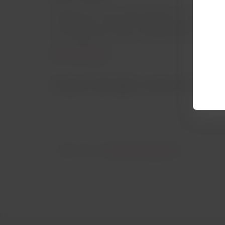
Verifique em nosso mapa interativo se você precis
ao embarcar no avião ou chegar em seu destino, po
por cada governo variam constantemente.
Ver restricciones
O que é "jet lag" e como combatê
Saiba mais na:
Central de Ajuda