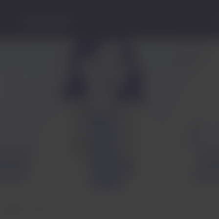
Central de Ajuda
S
onselhos de saúde