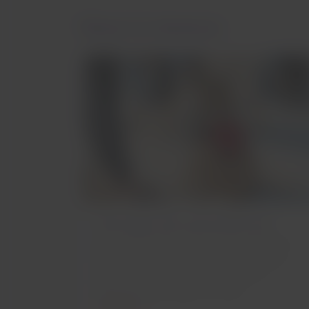
Talvez te interesse
Animais de assistência
Se você precisar voar com seu Animal de
Serviço ou Animal de Apoio Emocional,
recomendamos que você confira os
requisitos para viajar com eles.