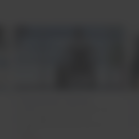
Dispositivos médicos
Verifique quais dispositivos médicos você
S
pode transportar e os requisitos
a
correspondentes para poder voar com a
p
LATAM.