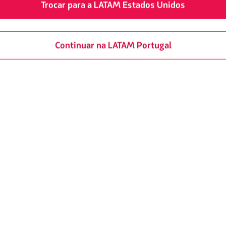
Trocar para a LATAM Estados Unidos
Não podemos deixar de menc
Continuar na LATAM Portugal
que pode ser feito de carro, t
mais aventureiro e os equip
um percurso de aproximadame
perspectiva única da cidade,
e
lagos e proporciona vistas i
caminhada, você vai passar p
Panorâmico. Pare por alguns
Moreno e da Península Llao L
sentir que está dentro de um 
oche, um lugar mágico que combina à perfeição natureza, neve e m