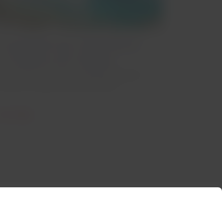
 experiências imperdíveis
o inverno em Huaraz
s montanhas peruanas guardam atrações
ncríveis nos dias mais frios do ano!
eia o artigo
Entre em contato conosco