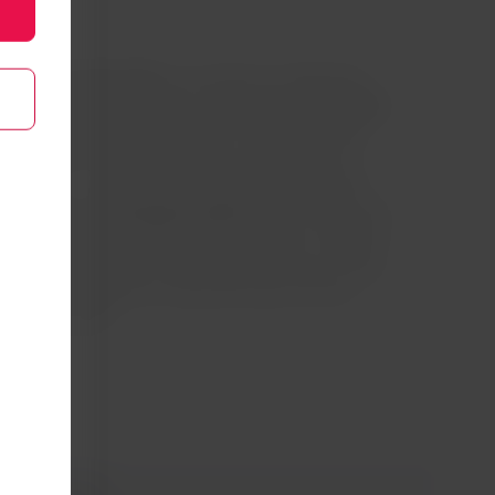
ionar o
Circuito Chico
, um passeio em Bariloche
ransporte público ou a pé, se você tiver
um espírito
amentos de inverno
adequados. Prepare-se para
nte 60 km de extensão, que vai oferecer uma
nquanto o caminho te leva através de florestas,
ncomparáveis de
paisagens belíssimas
. Durante essa
or um dos lugares mais impressionantes: o Mirante
 minutos e tenha uma das melhores vistas do Lago
lao. É tão magnífico e imponente que você vai
cartão-postal!
uita diversão!