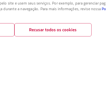
lo site e usem seus serviços. Por exemplo, para gerenciar pa
ransporte aéreo
LATAM Pass
a durante a navegação. Para mais informações, revise nossa
Po
ivacidade
LATAM Cargo
rivacidade
Trabalhe conosco
Recusar todos os cookies
ições gerais
Relações com investidores
okies
LATAM Trade (Portal Agências de Viag
 financeira / Capítulo 11
s Aeroporto Sao Paulo (GRU)
 como passageiro
ais da compra online
amações Online
passageiros com mobilidade