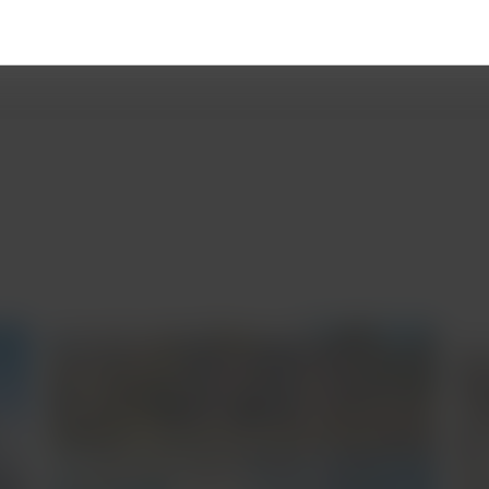
uecível, e a
LATAM
te leva até lá para viver uma experiência de vi