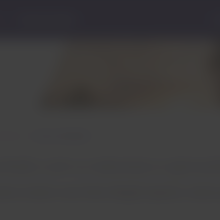
Central de Ajuda
S
 destino
Inverno em Bariloche
ontato com a natureza e aprovei
itar ao máximo a neve? Visite a Patagônia Argentina, o destino 