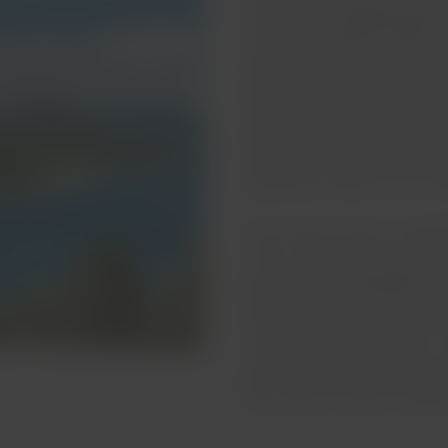
destino ideal.
Bariloche faz 
no
meio do intenso verde
das
belo lago que leva o mesmo
partida para uma viagem rel
cafeterias ao longo do cami
delicioso café ou um perfuma
viagem, para degustá-la enqu
espetacular reflexo das mon
Outra opção é fazer um agrad
horas, o que permite observar
passeio
oferece paisagens ex
estando dentro do lago. Uma
temperaturas costumam ser mu
melhores roupas de inverno. 
lago mora uma criatura popu
fique atento durante o passei