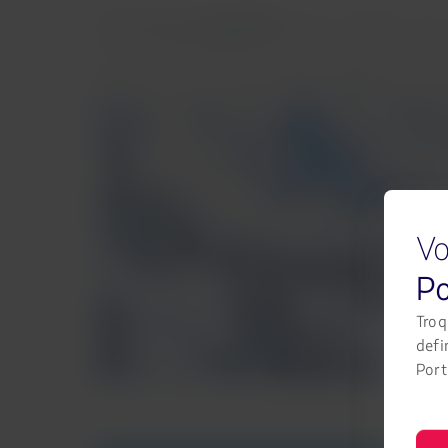
Vo
Po
Troq
defi
Port