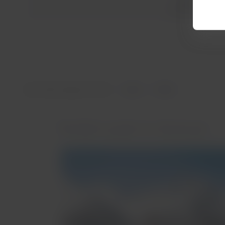
Um destino inesq
Esta informação foi útil?
Sim
Não
Também pode te interessar...