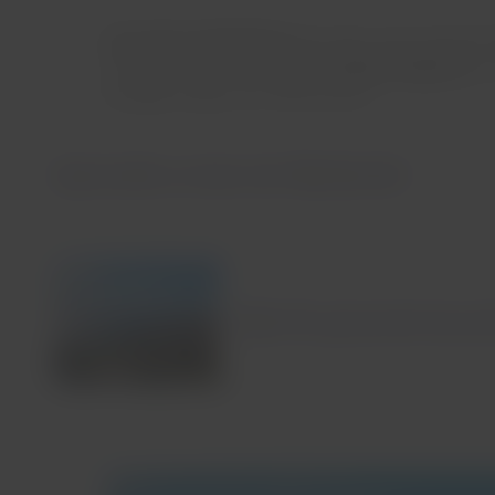
San Carlos de Bariloche
tem tudo o que você preci
da região estão nessa
incrível cidade patagônica
. 
paisagens dignas de cartão-postal.
Aproveite a neve em Bariloche!
Não foi possível encon