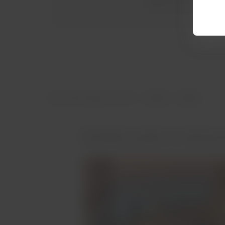
Agora é com você! Res
Esta informação foi útil?
Sim
Não
Também pode te interessa