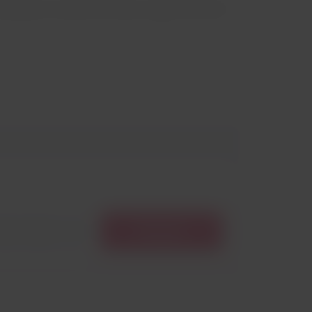
calizada no estado de Hessen, região central do
Procurar
Procurar
olta
voos
disponíveis.