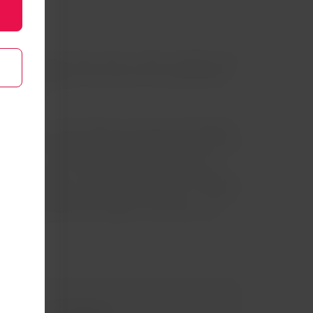
is
de simpáticas lojas, bares e cafés, é perfeito para
artas e sábados, ali funciona uma das feirinhas
ua Berger.
portante, vamos falar do horizonte de Frankfurt.
iderada uma de suas maiores atrações turísticas, já
nha-céus. Um dos pontos mais disputados é a
etros de altura. Uma plataforma de observação no
ncrível da cidade e de seus arranha-céus. A vista é
ia da imponência de Frankfurt e de toda a sua