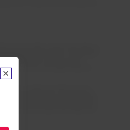
e para subir no mirante da torre, que oferece uma
la de ferro da cidade, a Eiserner Steg, chega-se a
, todos às margens do rio Meno. Ao longo dessa
er, o que não falta, é claro, são espaços
 plásticas, cinema, comunicação e história da
is famosos. O prédio reúne 700 anos de arte
ndro Botticelli, Rembrandt, Jan Vermeer, Claude
outros, e abriga um dos mais importantes acervos
do museu, está a renomada escola de belas-artes