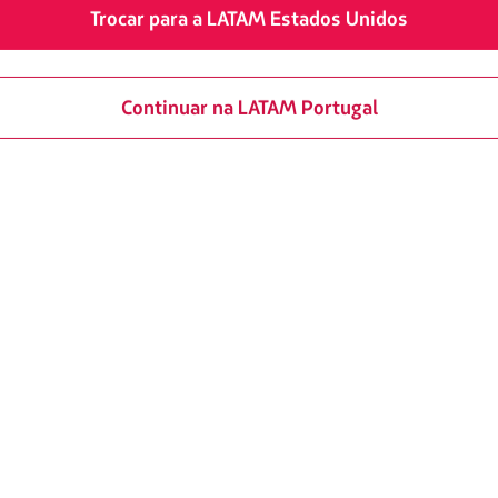
Trocar para a LATAM Estados Unidos
Para descobrir ma
O bairro de Bornheim, repleto 
Continuar na LATAM Portugal
um passeio sem pressa. Às qu
mais legais de Frankfurt, na r
Por último, mas não menos im
Sim, a vista da cidade é cons
que abriga mais de cem arra
Maintower, edifício de 200 m
54° andar oferece uma vista i
perfeita para termos uma ide
história.