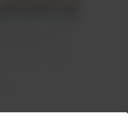
destinos para conhecer
Alemanha de trem
jar para a Alemanha é uma aventura
ca, e uma das grandes vantagens é
é possível conhecer a maioria das
ades de trem.
 o artigo