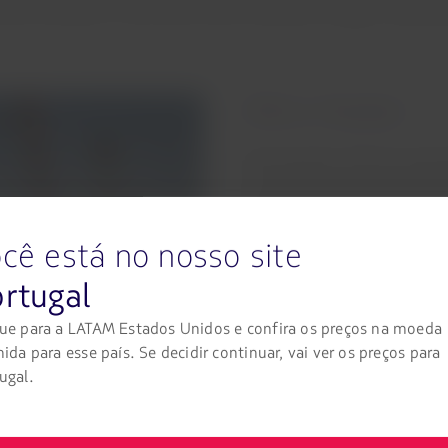
tros de altura, é outro ponto que se destaca na região. Aproveit
Arte e museus
Atravessando a famosa passare
um conjunto único de museus
região, chamada de Museumsuf
dedicados a temas como artes
cê está no nosso site
cidade.
rtugal
O Stadel é um dos museus ma
ue para a LATAM Estados Unidos e confira os preços na moeda
europeia com trabalhos de Sa
nida para esse país. Se decidir continuar, vai ver os preços para
Monet, Pablo Picasso, entre 
ugal.
de pintura da Europa. Atrás 
Städelschule.