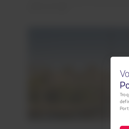
A igreja de São Bartolomeu, com sua torre de 95 me
linda vista da cidade.
Vo
Po
Troq
defi
Port