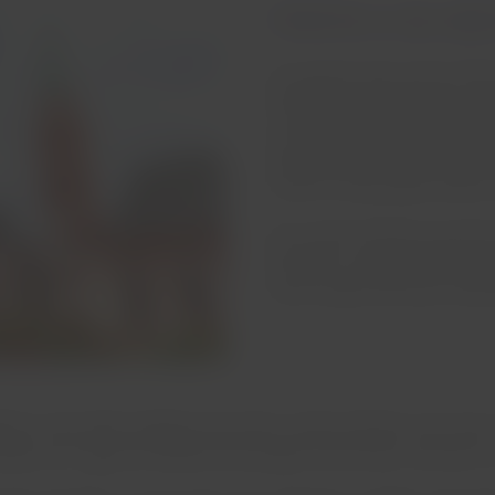
História a céu abe
Um passeio pelo centro hist
Frankfurt e entender seus cost
considerada uma das casas d
Inaugurada em 1880, a ópera 
Guerra e restaurada posterio
É no centro histórico que fi
Frankfurt: a praça Römerberg,
Sacro Império Romano-Germâni
furt, mas nada é original, pois todo o centro histórico com seus 
adas com vigas de madeira em posições horizontais, verticais ou