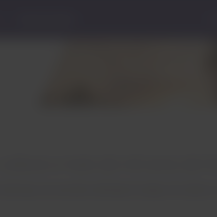
Central de Ajuda
S
 cultura e mais de mil anos de hi
 da Europa, traz uma bela combinação do antigo e do moderno, c