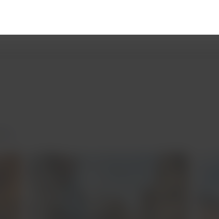
erve suas passagens com a
LATAM
e conheça o antigo e o moderno 
r...