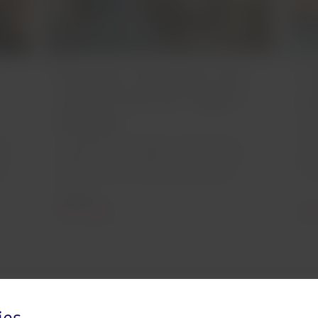
Munique: descubra uma
4 
cidade cheia de magia e
a 
diversão
Via
úni
ca?
Localizada no coração da Alemanha, a
que 
ode
cidade combina arquitetura com uma
cid
em
vida ao ar livre e enorme paixão por
cerveja.
Leia o artigo
Leia