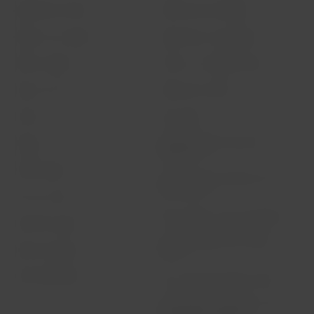
Experiência LATAM
Política de privacidade
Prepare sua viagem
Segurança e privacidade
Minhas viagens
Termos e condições gerais
Status do voo
Política de cookies
Check-in
Aviso legal
Reorganização financeira /
Destinos
Capítulo 11
LATAM Wallet
Troca de slots Aeroporto Sao
Paulo (GRU)
Crie sua conta
Meus direitos como passageiro
Central de ajuda
Condições gerais da compra
Sala de imprensa
online
Sustentabilidade
Livro de Reclamações Online
Informações passageiros com