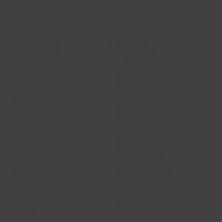
LATAM Airlines
L’avis legal
Conditions du contrat de
A propos LATAM
transport
LATAM Experience
Politique de confidentialité
Preparez votre voyage
Sécurité et confidentialité
Mes voyages
Conditions générales d’achat en
ligne
Flight status
Politique de cookies
Check-in
Conditions d’utilisation
Destinations
Réorganisation financière /
LATAM Wallet
Chapter 11
S'identifier
Echange de créneaux horaires de
Sao Paulo