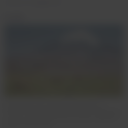
Culture et engagement
1
de
3
Durabilité
Nous favorisons des voyages plus responsables, en
réduisant notre empreinte et en préservant les destinations
que nous connectons. Découvrez nos actions, objectifs et
progrès à l'horizon 2030.