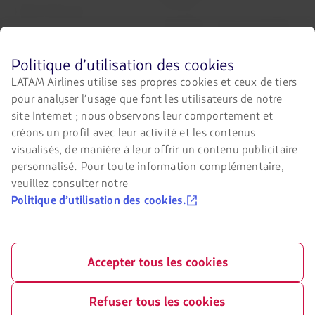
Centre d’assistance
Mes droits en tant que passager
Presse
L’avis legal
Avant
Politique d’utilisation des cookies
Durabilité
de
LATAM Airlines utilise ses propres cookies et ceux de tiers
naviguer
pour analyser l’usage que font les utilisateurs de notre
sur
Sites partenaires
le
site Internet ; nous observons leur comportement et
site
LATAM Pass
créons un profil avec leur activité et les contenus
de
visualisés, de manière à leur offrir un contenu publicitaire
LATAM,
LATAM Cargo
vous
personnalisé. Pour toute information complémentaire,
devez
veuillez consulter notre
Staff Travel
connaître
Politique d’utilisation des cookies.
et
Carrière
accepter
nos
Relations avec les investisseurs
cookies.
Accepter tous les cookies
LATAM Trade (Portail Agences de
Voyages)
Refuser tous les cookies