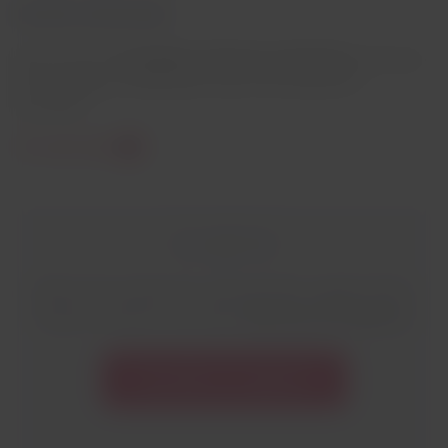
Accords commerciaux
Découvrez les
compagnies aériennes partenaires
, ainsi que
les avantages et destinations que nous proposons
ensemble.
En savoir plus
Les agences
Besoin de conseils pour votre prochain voyage ? Notre
équipe est prête à vous aider.
Découvrez nos agences.
Consultez nos agences