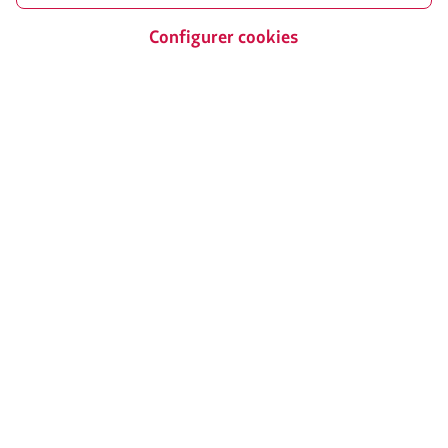
Nous contacter
Configurer cookies
Facebook
Twitter
Youtube
Instagram
LinkedIn
Certifications
Le
lien
s’ouvrira
dans
un
nouvel
Notre app sur votre téléphone
onglet.
Téléchargez-
Téléchargez-
la
la
sur
sur
Google
AppStore
Play