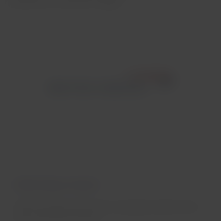
Scandinavia, Comair, BA Cityflyer.
British Airways, c'est quoi ?
British Airways est l'une des compagnies aériennes les
plus connues au monde.