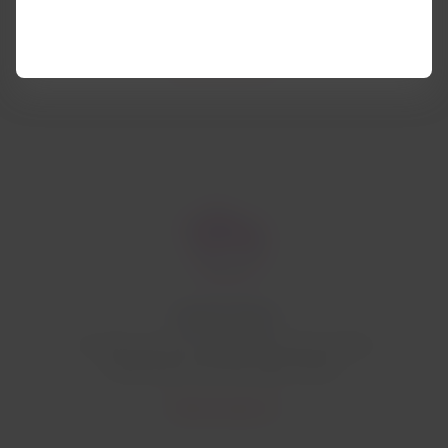
Découvrez la vaste gamme de cabines de British
Airways.
Découvrez plus
Service à bord
Un menu qui vous rapprochera de la culture
britannique, avec des plats exquis.
Découvrez plus