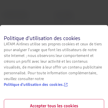
LATAM Airlines
L’avis legal
Conditions du contrat de
A propos LATAM
transport
LATAM Experience
Politique de confidentialité
Avant
Politique d’utilisation des cookies
Preparez votre voyage
de
LATAM Airlines utilise ses propres cookies et ceux de tiers
Sécurité et confidentialité
naviguer
pour analyser l’usage que font les utilisateurs de notre
Mes voyages
sur
Conditions générales d’achat en
le
site Internet ; nous observons leur comportement et
ligne
site
Flight status
créons un profil avec leur activité et les contenus
de
Politique de cookies
visualisés, de manière à leur offrir un contenu publicitaire
LATAM,
Check-in
vous
personnalisé. Pour toute information complémentaire,
Conditions d’utilisation
devez
Destinations
veuillez consulter notre
connaître
Réorganisation financière /
Politique d’utilisation des cookies.
et
LATAM Wallet
Chapter 11
accepter
nos
S'identifier
Echange de créneaux horaires de
cookies.
Sao Paulo
Centre d’assistance
Accepter tous les cookies