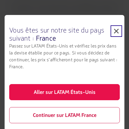
consulter si votre réservation est éligible au choix ou
à l'ajout de votre siège sur le site de British Airways.
Vous êtes sur notre site du pays
Bagages supplémentaires
suivant :
France
Passez sur LATAM États-Unis et vérifiez les prix dans
la devise établie pour ce pays. Si vous décidez de
continuer, les prix s’afficheront pour le pays suivant :
France.
Aller sur LATAM États-Unis
Continuer sur LATAM France
À l'aéroport, le jour du vol :