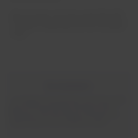
Grâce à cet accord, vous pourrez cumuler Miles LATAM
Pass et les échanger contre des itinéraires combinés de
vols LATAM en correspondance avec des vols de British
Airways.
Plus de destinations !
La compagnie et ses partenaires couvrent plus de 200
pays tout le long de l'Europe, l'Amérique du Nord,
l'Amérique du Sud, l'Asie, l'Afrique et l'Australie. Son
siège principal se trouve à Heathrow, Londres.