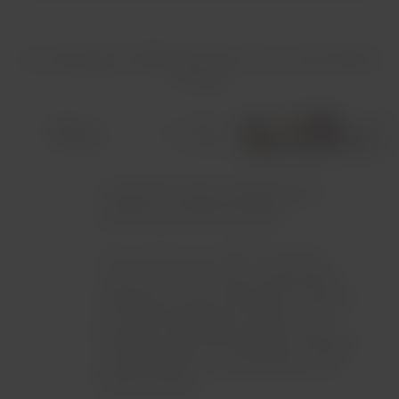
Les avantages LATAM Pass de votre vol avec British
Airways
Cumulez des miles, échangez-les et
profitez avec British Airways !
Nous voulons vous offrir la meilleure
expérience.
Si vous êtes membre Elite
LATAM Pass, vous continuerez à cumuler
des miles LATAM Pass et pourrez les
échanger contre des itinéraires combinés
de vols LATAM en correspondance avec
British Airways.