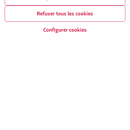
Mes droits en tant que passager
Presse
L’avis legal
Refuser tous les cookies
Durabilité
Configurer cookies
Sites partenaires
LATAM Pass
LATAM Cargo
Staff Travel
Carrière
Relations avec les investisseurs
LATAM Trade (Portail Agences de
Voyages)
Nous contacter