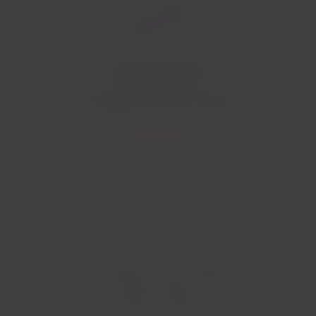
Expérience British
Toutes les informations dont vous avez besoin avant
de voyager avec British Airways.
Découvrez plus
Cette information vous a-t-elle été utile?
Oui
Non