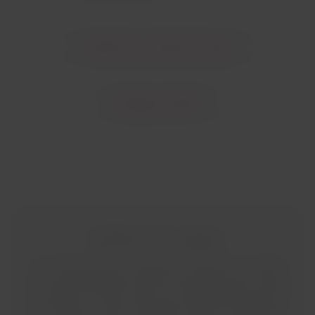
LATAM Pass et British Airways
Rejoignez LATAM
Planifiez votre voyage !
Vous êtes prêt pour voyager avec British ? Consultez
nos recommandations pour un voyage facile et calme
avec British. En plus, découvrez l'offre de l'expérience