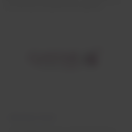
l'Amérique du Sud au Moyen-Orient, en même temps que
vous continuez à cumuler des miles LATAM Pass.
Qatar Airways, c'est quoi ?
Qatar Airways est l'une des compagnies aériennes les