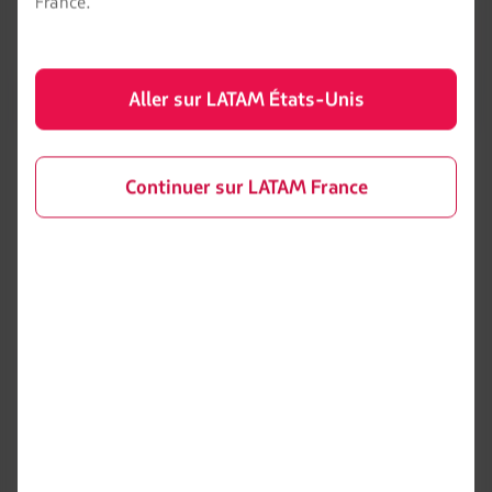
France.
Aller sur LATAM États-Unis
Depuis « Mes voyages », vous pourrez :
Continuer sur LATAM France
Consulter les marches à suivre pour effectuer
l'enregistrement
Consulter si votre réservation est éligible au choix ou
à l'ajout de votre siège sur le site de Qatar Airways
Bagages supplémentaires