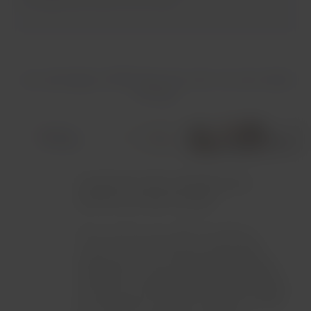
Les avantages LATAM Pass de votre vol avec Qatar
Airways
Cumulez des miles, échangez-les et
profitez avec Qatar Airways !
Nous voulons vous offrir la meilleure
expérience.
Si vous êtes membre Elite
LATAM Pass, vous profiterez d'avantages
exclusifs en voyageant avec Qatar Airways
et continuerez à cumuler des miles LATAM