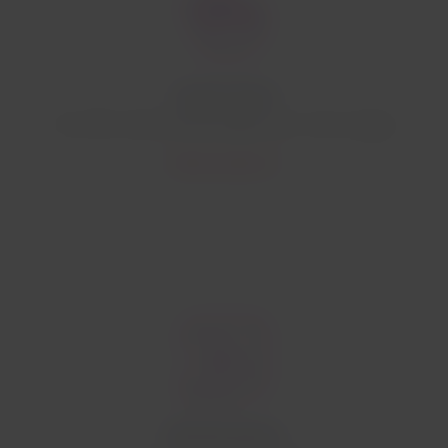
Service à bord
Une offre variée de plats légers pour votre voyage.
Découvrez plus
Divertissements