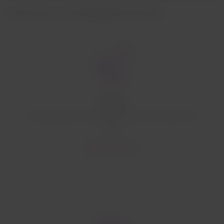
Savoir plus sur les avantages de cet accord
Cabines
Des alternatives de cabine allant d'Economy à First
Class.
Découvrez plus