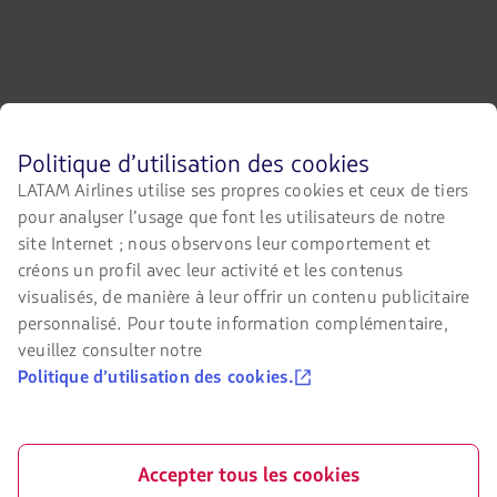
Avant
Politique d’utilisation des cookies
LATAM Airlines
L’avis legal
de
LATAM Airlines utilise ses propres cookies et ceux de tiers
naviguer
Conditions du contrat de
A propos LATAM
pour analyser l’usage que font les utilisateurs de notre
sur
transport
le
site Internet ; nous observons leur comportement et
LATAM Experience
site
créons un profil avec leur activité et les contenus
Politique de confidentialité
de
visualisés, de manière à leur offrir un contenu publicitaire
Preparez votre voyage
LATAM,
Sécurité et confidentialité
vous
personnalisé. Pour toute information complémentaire,
devez
Mes voyages
veuillez consulter notre
Conditions générales d’achat en
connaître
ligne
Politique d’utilisation des cookies.
et
Flight status
accepter
Politique de cookies
nos
Check-in
cookies.
Conditions d’utilisation
Destinations
Accepter tous les cookies
Réorganisation financière /