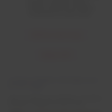
Pass pour les échanger contre des
itinéraires combinés de vols LATAM en
correspondance avec Qatar Airways.
LATAM Pass et Qatar Airways
Rejoignez LATAM
Continuez à bénéficier d'avantages le jour
de votre voyage
Grâce à vos catégories Elite LATAM PASS, vous profiterez
d'avantages en voyageant avec Qatar Airways.