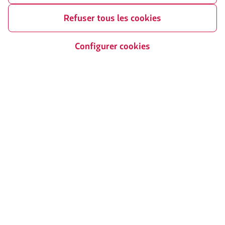
LATAM Wallet
Chapter 11
Refuser tous les cookies
S'identifier
Echange de créneaux horaires de
Sao Paulo
Centre d’assistance
Configurer cookies
Mes droits en tant que passager
Presse
L’avis legal
Durabilité
Sites partenaires
LATAM Pass
LATAM Cargo
Staff Travel
Carrière
Relations avec les investisseurs
LATAM Trade (Portail Agences de