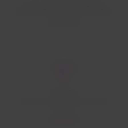
Du service pour des adultes et des enfants,
disponible sur des écrans ou des appareils mobiles.
Découvrez plus
WiFi à bord
Plans de WiFi à bord avec connexion illimitée
disponibles.
Découvrez plus