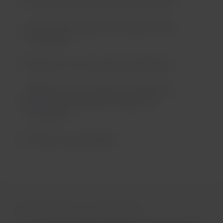
Que sont les retraits de crédits carbone ?
Que sont les Systèmes de registre et les
standards ?
Dispose-t-on d'un type de vérification ?
Différence entre le Marché volontaire de
carbone et le Marché de carbone de
conformité
Qu'est-ce que CORSIA ?
Ceci pourrait vous intéresser