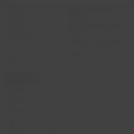
Conditions d’utilisation
Destinations
Réorganisation financière /
LATAM Wallet
Chapter 11
S'identifier
Echange de créneaux horaires de
Sao Paulo
Centre d’assistance
Mes droits en tant que passager
Presse
L’avis legal
Durabilité
Sites partenaires
LATAM Pass
LATAM Cargo
Staff Travel
Carrière
Relations avec les investisseurs