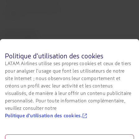
LATAM Trade (Portail Agences de
Voyages)
Nous contacter
Facebook
Twitter
Youtube
Instagram
LinkedIn
Avant
Politique d’utilisation des cookies
de
LATAM Airlines utilise ses propres cookies et ceux de tiers
naviguer
pour analyser l’usage que font les utilisateurs de notre
sur
Certifications
le
site Internet ; nous observons leur comportement et
Le
site
créons un profil avec leur activité et les contenus
lien
de
s’ouvrira
visualisés, de manière à leur offrir un contenu publicitaire
LATAM,
dans
vous
personnalisé. Pour toute information complémentaire,
un
devez
veuillez consulter notre
nouvel
Notre app sur votre téléphone
connaître
onglet.
Politique d’utilisation des cookies.
et
Téléchargez-
Téléchargez-
accepter
nos
la
la
cookies.
sur
sur