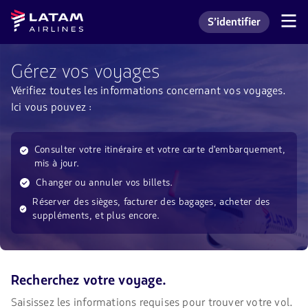
Aller
Aller au
Latam
S’identifier
au
contenu
Navigation
Accéder à mon comp
Airlines
dans
menu.
principal.
les
sections
Gérez vos voyages
utilisateur.
Vérifiez toutes les informations concernant vos voyages.
Ici vous pouvez :
Consulter votre itinéraire et votre carte d'embarquement,
mis à jour.
Changer ou annuler vos billets.
Réserver des sièges, facturer des bagages, acheter des
suppléments, et plus encore.
Recherchez votre voyage.
Saisissez les informations requises pour trouver votre vol.