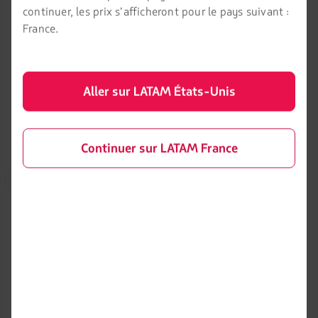
continuer, les prix s’afficheront pour le pays suivant :
Canaux officiels
France.
Aller sur LATAM États-Unis
Continuer sur LATAM France
LATAM Airlines
L’avis legal
Conditions du contrat de
A propos LATAM
transport
LATAM Experience
Politique de confidentialité
Preparez votre voyage
Sécurité et confidentialité
Mes voyages
Conditions générales d’achat en
ligne
Flight status