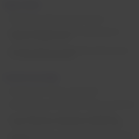
Signaux d'alerte :
Messages qui contiennent des liens inconnus
Fautes d'orthographe ou format incohérent dans de
supposés messages officiels
Demandes urgentes pour appeler des numéros inconnus
ou « résoudre des problèmes »
Comment vous protéger :
Ne cliquez pas sur des liens reçus par SMS
Ne répondez pas aux messages de numéros non identifiés
Si un contact connu vous envoie un message texte
suspect, vérifiez avec cette personne avant de cliquer
N'appelez jamais des numéros fournis dans des messages