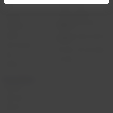
Politique de cookies
Check-in
Conditions d’utilisation
Destinations
Réorganisation financière /
LATAM Wallet
Chapter 11
S'identifier
Echange de créneaux horaires de
Sao Paulo
Centre d’assistance
Mes droits en tant que passager
Presse
L’avis legal
Durabilité
Sites partenaires
LATAM Pass
LATAM Cargo
Staff Travel