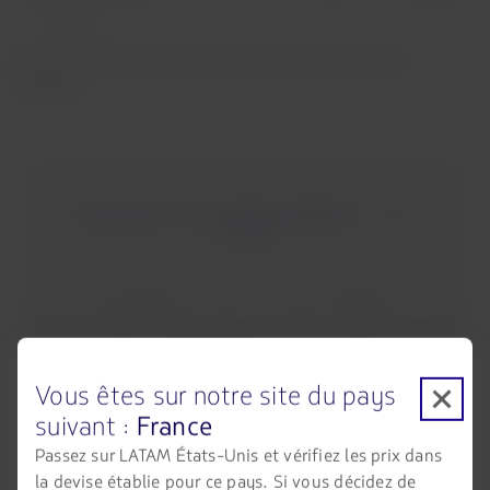
suspects
En cas de doute, consultez toujours via nos canaux
officiels.
Connaissez nos comptes officiels :
restez
protégé
Pour garder vos informations en sécurité,
communiquez toujours par nos canaux officiels LATAM.
De plus, découvrez quoi faire si vous soupçonnez être
victime d'une fraude.
Vous êtes sur notre site du pays
suivant :
France
Conseils de sécurité
Passez sur LATAM États-Unis et vérifiez les prix dans
la devise établie pour ce pays. Si vous décidez de