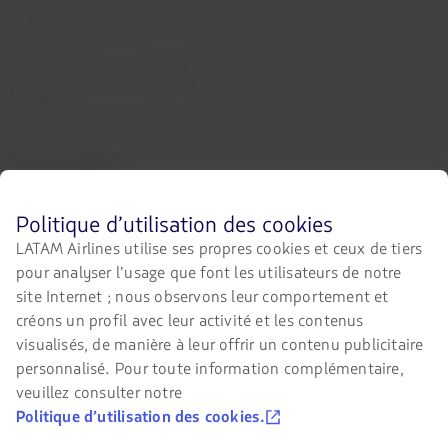
Carrière
Relations avec les investisseurs
LATAM Trade (Portail Agences de
Voyages)
Nous contacter
Facebook
Twitter
Youtube
Instagram
LinkedIn
Avant
Politique d’utilisation des cookies
de
LATAM Airlines utilise ses propres cookies et ceux de tiers
naviguer
pour analyser l’usage que font les utilisateurs de notre
sur
Certifications
le
site Internet ; nous observons leur comportement et
site
Le
créons un profil avec leur activité et les contenus
de
lien
visualisés, de manière à leur offrir un contenu publicitaire
LATAM,
s’ouvrira
vous
personnalisé. Pour toute information complémentaire,
dans
devez
un
veuillez consulter notre
connaître
nouvel
Notre app sur votre téléphone
Politique d’utilisation des cookies.
et
onglet.
accepter
Téléchargez-
Téléchargez-