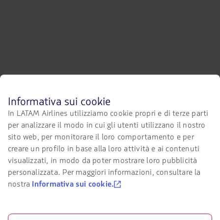
Centro di assitenza
Miei diritti come passeggero
Ufficio stampa
Condizioni generali di acquisto
online LATAM Airlines Brasile
Sostenibilità
Avviso Legale
Portali associati
Prima
Informativa sui cookie
LATAM Pass
di
In LATAM Airlines utilizziamo cookie propri e di terze parti
navigare
LATAM Cargo
per analizzare il modo in cui gli utenti utilizzano il nostro
sul
sito
sito web, per monitorare il loro comportamento e per
LATAM,
Staff Travel
creare un profilo in base alla loro attività e ai contenuti
devi
visualizzati, in modo da poter mostrare loro pubblicità
conoscere
Lavora con noi
e
personalizzata. Per maggiori informazioni, consultare la
accettare
Sezione Investor
nostra
Informativa sui cookie.
i
nostri
LATAM Trade (Portale Agenzie
cookie.
Viaggi)