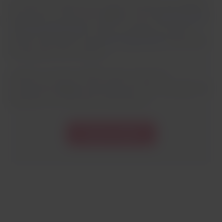
Per offrirti un’esperienza più agile e semplice con LATAM ti
presentiamo i nostri servizi digitali, come il
LATAM Wallet
e
il
Check-in automatico
. Inoltre, ti invitiamo a scoprire
ulteriori informazioni sulla
nostra applicazione
disponibile
per dispositivi iOS e Android.
Creando un account LATAM, potrai usufruire di
un’esperienza digitale, disponibile per tutti i passeggeri che
acquistano voli nazionali e internazionali.
Unisciti a LATAM