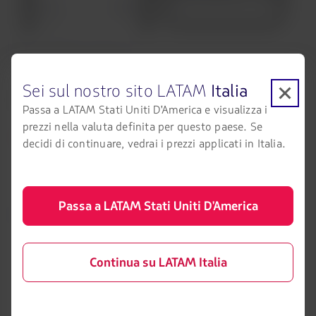
App LATAM Airlines
Tutte le informazioni rilevanti sul tuo viaggio in modo di
Sei sul nostro sito LATAM
Italia
farti godere la tua esperienza di volo con noi.
Passa a LATAM Stati Uniti D'America e visualizza i
prezzi nella valuta definita per questo paese. Se
Scarica la nostra app
decidi di continuare, vedrai i prezzi applicati in Italia.
Passa a LATAM Stati Uniti D'America
Scopri i funzionalità
Pagamento in un solo click
Continua su LATAM Italia
Notifiche personalizzate