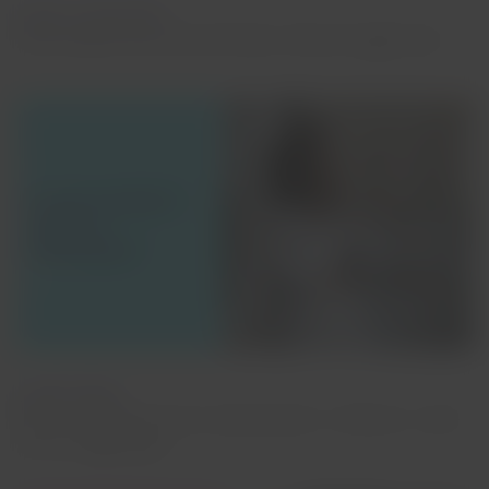
Check-in a
utomatico
Avrai sempre la tua carta d'imbarco dinamica aggiornata.
Riproduci
video.
LATAM Wallet
Potrai visualizzare le tue compensazioni, i rimborsi e i soldi
che vuoi aggiungere.