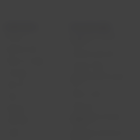
LATAM Airlines
Informazioni legali
Condizioni del contratto di
Conoscerci
trasporto
Esperienza LATAM
Informativa sulla privacy
Prepara il tuo viaggio
Sicurezza e Privacy
I miei viaggi
Condizioni generali di acquisto
online
Stati di voli
Politica sui cookie
Check-in
Termini d’uso
Destinazioni
Riorganizzazione finanziaria /
LATAM Wallet
Chapter 11
Iscrizione
Cambio di slot all’aeroporto di
Sao Paulo