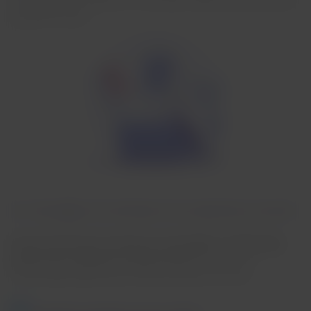
messaggio di conferma e il tuo pasto sarà pronto per essere
gustato a bordo.
Un messaggio che anticipa la tua esperienza a bordo:
Tieni presente che riceverai un messaggio su WhatsApp
dall'account ufficiale di LATAM Airlines
, facilmente
riconoscibile dall'icona di verifica accanto al nome.