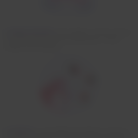
2. Selezione del piatto:
potrai scegliere in anticipo l'opzione
che preferisci fino a 26 ore prima del decollo, in modo
semplice e personalizzato.
3. Conferma:
una volta effettuata la selezione, riceverai un