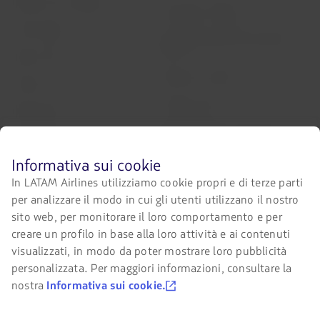
Prepara il tuo viaggio
Sicurezza e Privacy
I miei viaggi
Condizioni generali di acquisto
online
Stati di voli
Politica sui cookie
Check-in
Termini d’uso
Destinazioni
Riorganizzazione finanziaria /
LATAM Wallet
Chapter 11
Prima
Informativa sui cookie
Iscrizione
Cambio di slot all’aeroporto di
di
Sao Paulo
In LATAM Airlines utilizziamo cookie propri e di terze parti
navigare
Centro di assitenza
per analizzare il modo in cui gli utenti utilizzano il nostro
sul
Miei diritti come passeggero
sito
sito web, per monitorare il loro comportamento e per
Ufficio stampa
LATAM,
Condizioni generali di acquisto
creare un profilo in base alla loro attività e ai contenuti
devi
online LATAM Airlines Brasile
Sostenibilità
visualizzati, in modo da poter mostrare loro pubblicità
conoscere
e
personalizzata. Per maggiori informazioni, consultare la
Avviso Legale
accettare
nostra
Informativa sui cookie.
i
nostri
Portali associati
cookie.