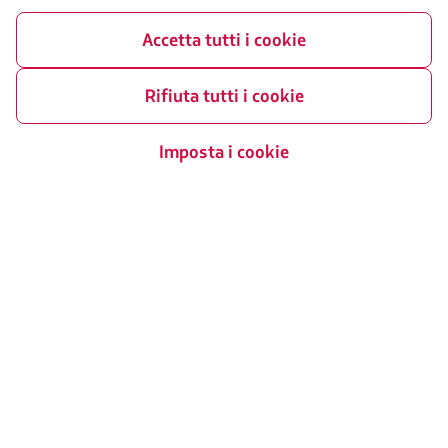
LATAM Pass
Accetta tutti i cookie
LATAM Cargo
Rifiuta tutti i cookie
Staff Travel
Lavora con noi
Imposta i cookie
Sezione Investor
LATAM Trade (Portale Agenzie
Viaggi)
Seguici
Facebook
Twitter
Youtube
Instagram
LinkedIn
Certificati
Il