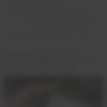
Ricordati di controllare l'icona di verifica!
In quel messaggio potrai scoprire le opzioni di servizio
disponibili e
selezionare la tua preferita da gustare a bordo.
Se non riesci a scegliere prima delle 26 ore precedenti il
volo, non preoccuparti: potrai anche fare la tua scelta
direttamente sull'aereo.
Tieni presente che:
la preselezione è individuale e
personale.
Ogni passeggero deve effettuare la propria
scelta
dal messaggio WhatsApp ricevuto, anche se nella
stessa prenotazione viaggiano più passeggeri.