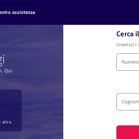
entro assistenza
Cerca i
Inserisci i
gi
Numero 
i. Qui
Cognome
.
 altro.