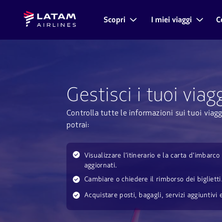
Vai al
Vai al
Latam
menu.
contenuto
Scopri
I miei viaggi
C
Navigazione
Airlines
principale.
nelle
sezioni
utente.
Gestisci i tuoi viag
Controlla tutte le informazioni sui tuoi viagg
potrai:
Visualizzare l’itinerario e la carta d’imbarco
aggiornati.
Cambiare o chiedere il rimborso dei biglietti
Acquistare posti, bagagli, servizi aggiuntivi e