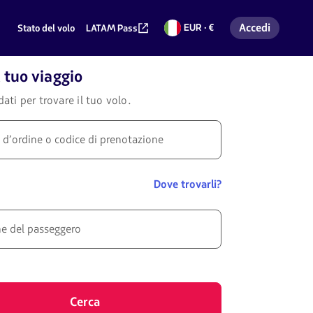
Accedi
EUR · €
Stato del volo
LATAM Pass
Euro
Accedi al mio 
l tuo viaggio
 dati per trovare il tuo volo.
d’ordine o codice di prenotazione
Dove trovarli?
 del passeggero
Cerca