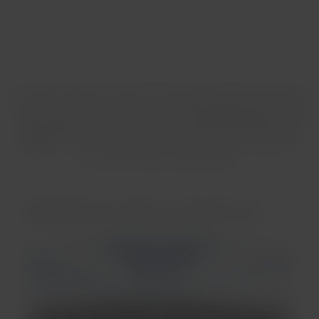
Le cabine degli aerei Wamos Air dispongono di sedili simili a
quelli disponibili sul mercato e
la loro distribuzione a bordo
corrisponde alle classi Economy e Premium Business di
LATAM.
Su tutti i voli operati con questi aerei, riceverai un
servizio di bordo di alta qualità.
L'esperienza di volare con Wamos Air