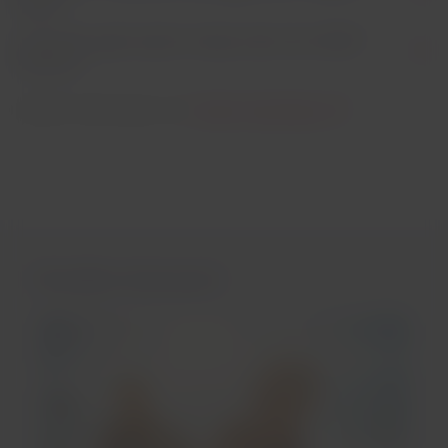
Flyer?
Il servizio pasti sarà lo stesso dei voli LATAM
Airlines?
Ulteriori informazioni nel:
Centro Assistenza
Potrebbe interessarti