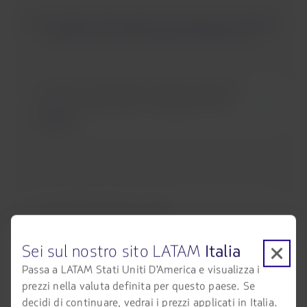
Scopri tutte le informazioni di cui puoi avere bisogno
quando il tuo volo è operato da Wamos Air:
Ci saranno cambiamenti nelle procedure in
aeroporto? Dove devo consegnare il mio
bagaglio?
C'è intrattenimento in volo?
Sei sul nostro sito LATAM
Italia
Passa a LATAM Stati Uniti D'America e visualizza i
prezzi nella valuta definita per questo paese. Se
Il servizio pasti sarà lo stesso dei voli LATAM
decidi di continuare, vedrai i prezzi applicati in Italia.