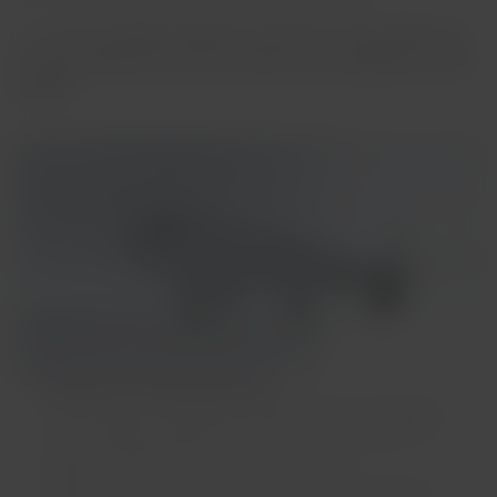
Le regole
da seguire quando si prende un volo operato da
un aereo Wamos Air sono le stesse che si applicano ai voli
LATAM.
Per saperne di più su questo accordo
Che cos'è un servizio di wet lease?
Il wet lease è il noleggio di aeromobili ed equipaggi a
una compagnia aerea, che poi fornisce il servizio. Si
tratta di una pratica comune nel settore
dell'aviazione, quando sono necessari voli aggiuntivi