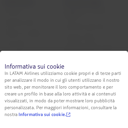
LATAM Airlines
Informazioni legali
Condizioni del contratto di
Conoscerci
trasporto
Esperienza LATAM
Informativa sulla privacy
Prepara il tuo viaggio
Sicurezza e Privacy
I miei viaggi
Condizioni generali di acquisto
online
Stati di voli
Politica sui cookie
Prima
Informativa sui cookie
Check-in
di
In LATAM Airlines utilizziamo cookie propri e di terze parti
Termini d’uso
navigare
Destinazioni
per analizzare il modo in cui gli utenti utilizzano il nostro
sul
Riorganizzazione finanziaria /
sito
sito web, per monitorare il loro comportamento e per
LATAM Wallet
Chapter 11
LATAM,
creare un profilo in base alla loro attività e ai contenuti
devi
Iscrizione
Cambio di slot all’aeroporto di
visualizzati, in modo da poter mostrare loro pubblicità
conoscere
Sao Paulo
e
personalizzata. Per maggiori informazioni, consultare la
Centro di assitenza
accettare
nostra
Informativa sui cookie.
Miei diritti come passeggero
i
Ufficio stampa
nostri
Condizioni generali di acquisto
cookie.