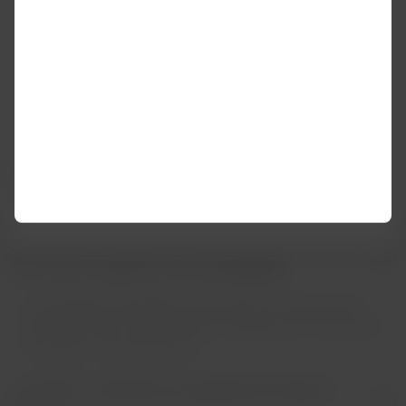
Domande frequenti
Domande frequenti su LATAM e Wamos Air
Dove posso registrare il mio bagaglio?
La consegna dei bagagli avviene presso lo stesso banco
LATAM Airlines e non ci saranno cambiamenti nei processi
di imbarco o di connessione.
Ci saranno modifiche al programma Frequent