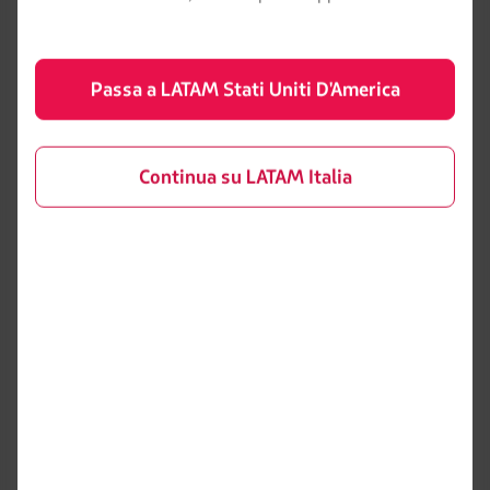
Airlines?
Passa a LATAM Stati Uniti D'America
Ci saranno modifiche al programma Frequent
Flyer?
Continua su LATAM Italia
Perché voliamo con Wamos Air?
Come posso riconoscere che un volo è
operato da Wamos Air?