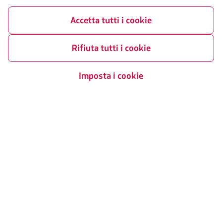
online LATAM Airlines Brasile
Sostenibilità
Accetta tutti i cookie
Avviso Legale
Rifiuta tutti i cookie
Portali associati
LATAM Pass
Imposta i cookie
LATAM Cargo
Staff Travel
Lavora con noi
Sezione Investor
LATAM Trade (Portale Agenzie
Viaggi)
Seguici
Facebook
Twitter
Youtube
Instagram
LinkedIn