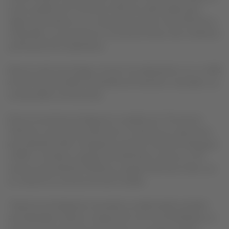
nuevo pedido de 13 aviones A321neo adicionales para
seguir avanzando en su compromiso de ser más eficiente y
sostenible, y convertirse en una de las flotas más modernas
y eficientes de Sudamérica.
Para el vuelo de entrega, el avión fue abastecido con un 49%
de SAF (Combustible Sostenible de Aviación), mezclado con
combustible convencional.
Esta es la primera entrega de un pedido por 76 aviones
A321neo, que forman parte de un total de 111 aeronaves
de la familia A320, incluyendo el primer A321XLR del grupo
LATAM. A la fecha, el grupo de aerolíneas cuenta con 20
aviones de la familia A320neo y espera terminar el año con
un total de 31 aviones de este modelo.
“Nuestra estrategia de renovación y modernización de flota
está alineada a nuestro compromiso con la sostenibilidad y se