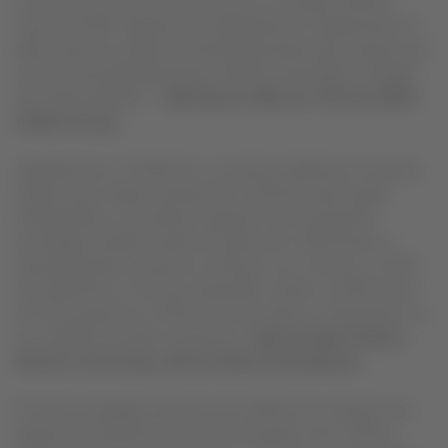
enmarca en la meta de convertirnos en un grupo carbono
neutro al 2050. Seguiremos trabajando por complementar la
flota actual con aviones de última generación para mejorar aún
más la conectividad del grupo LATAM sin descuidar el cuidado
del medio ambiente ”
,
dijo Ramiro Alfonsín, CFO de LATAM
Airlines Group.
"Agradecemos a LATAM por su continua confianza en nuestros
aviones y por elegir nuevamente el A321neo para seguir
fortaleciendo su crecimiento regional. Este movimiento
estratégico también acelera el camino de LATAM hacia su
descarbonización, ya que los A321neo son, al menos, un 20%
más eficientes en uso de combustible, emiten un 20% menos
de CO2 y generan un 50% menos de ruido en comparación con
los modelos de aviones anteriores"
, dijo Christian Scherer,
Director Comercial y Jefe de Airbus International.
El recién entregado A321neo de LATAM es el modelo más
grande de la familia de aviones de pasillo único A320 y