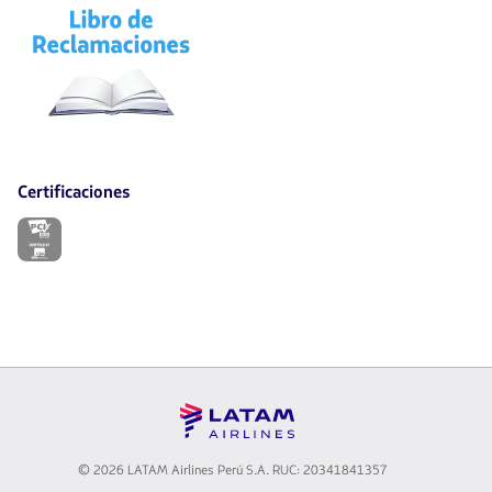
El
enlace
se
abrirá
en
nueva
pestaña.
Certificaciones
El
enlace
se
abrirá
en
nueva
pestaña.
©
2026 LATAM Airlines Perú S.A. RUC: 20341841357