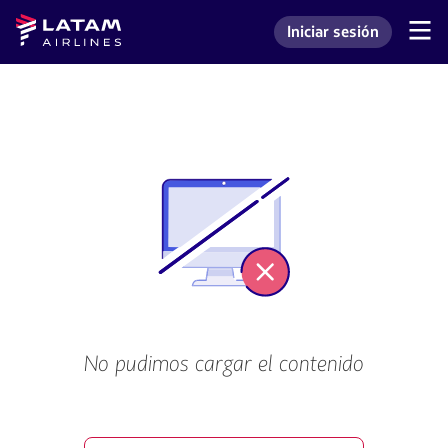
Saltar
Saltar al
Latam
Iniciar sesión
al
contenido
Navegación
Ingresar a mi cuenta L
Airlines
de
menú.
principal.
secciones
de
usuario.
No pudimos cargar el contenido