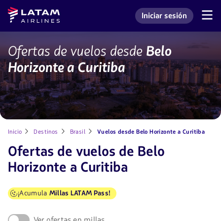
Saltar
Saltar al
Latam
Iniciar sesión
al
contenido
Navegación
Ingresar a mi cuenta L
Airlines
de
menú.
principal.
secciones
de
Pasajes
Ofertas de vuelos desde
Belo
usuario.
de
Horizonte a Curitiba
Belo
Horizonte
a
Curitiba
con
LATAM
Inicio
Destinos
Brasil
Vuelos desde Belo Horizonte a Curitiba
Ofertas de vuelos de Belo
Horizonte a Curitiba
¡Acumula
Millas LATAM Pass!
Ver ofertas en millas