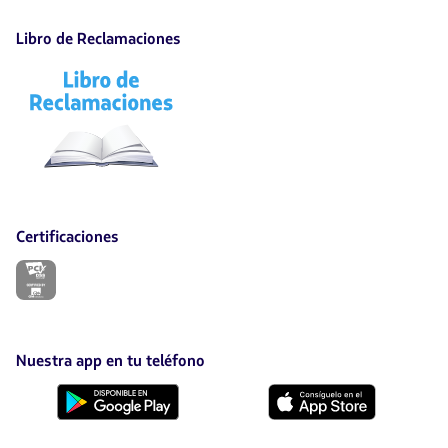
Libro de Reclamaciones
El
enlace
se
abrirá
en
nueva
pestaña.
Certificaciones
El
enlace
se
abrirá
en
nueva
Nuestra app en tu teléfono
pestaña.
Descárgala
Descárgala
desde
desde
Google
AppStore