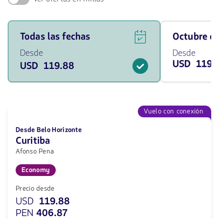
Ver
Viaja
Todas las fechas
octubre 
ofertas
en
de
Octubre
Desde
Desde
vuelos
de
USD 119.
USD 119.88
para
2026
todas
desde
las
119.88
fechas
USD
desde
119.88
Vuelo con conexión
USD.
Desde Belo Horizonte
Curitiba
Afonso Pena
Economy
Precio desde
USD
119.88
PEN
406.87