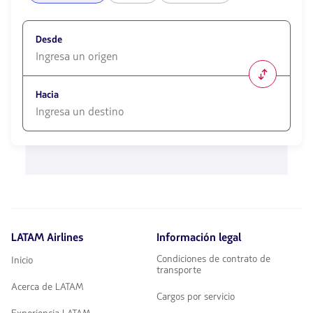
Desde
1580
opciones
Hacia
disponibles.
Usa
las
1580
teclas
opciones
de
disponibles.
flechas
Usa
para
las
navegar
teclas
de
flechas
LATAM Airlines
Información legal
para
navegar
Condiciones de contrato de
Inicio
transporte
Acerca de LATAM
Cargos por servicio