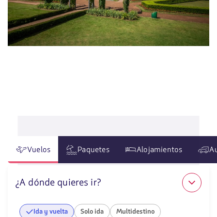
Vuelos
Paquetes
Alojamientos
A
¿A dónde quieres ir?
Ida y vuelta
Solo ida
Multidestino